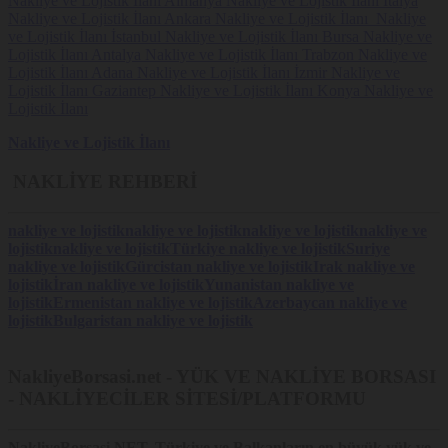
Nakliye ve Lojistik İlanı
Almanya Nakliye ve Lojistik İlanı
İtalya
Nakliye ve Lojistik İlanı
Ankara Nakliye ve Lojistik İlanı
Nakliye
ve Lojistik İlanı
İstanbul Nakliye ve Lojistik İlanı
Bursa Nakliye ve
Lojistik İlanı
Antalya Nakliye ve Lojistik İlanı
Trabzon Nakliye ve
Lojistik İlanı
Adana Nakliye ve Lojistik İlanı
İzmir Nakliye ve
Lojistik İlanı
Gaziantep Nakliye ve Lojistik İlanı
Konya Nakliye ve
Lojistik İlanı
Nakliye ve Lojistik İlanı
NAKLİYE REHBERİ
nakliye ve lojistik
nakliye ve lojistik
nakliye ve lojistik
nakliye ve
lojistik
nakliye ve lojistik
Türkiye nakliye ve lojistik
Suriye
nakliye ve lojistik
Gürcistan nakliye ve lojistik
Irak nakliye ve
lojistik
İran nakliye ve lojistik
Yunanistan nakliye ve
lojistik
Ermenistan nakliye ve lojistik
Azerbaycan nakliye ve
lojistik
Bulgaristan nakliye ve lojistik
NakliyeBorsasi.net - YÜK VE NAKLİYE BORSASI
- NAKLİYECİLER SİTESİ/PLATFORMU
NakliyeBorsasi.NET
, Türkiye ve Balkanların en büyük yük ve