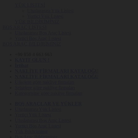
YÜK LİSTESİ
Uluslararası Yük Listesi
Yurtiçi Yük Listesi
YÜK BİLDİRİMİNİZ
BOŞ ARAÇ LİSTESİ
Uluslararası Boş Araç Listesi
Yurtiçi Boş Araç Listesi
BOŞ ARAÇ BİLDİRİMİNİZ
+90 850 4 663 663
KAYIT OLUN !
İrtibat
NAKLİYE FİRMALARI KATALOĞU
NAKLİYE FİRMALARI KATALOĞU
Ülkelere göre nakliye firmaları
Şehirlere göre nakliye firmaları
Kategorisine göre nakliye firmaları
BOŞ ARAÇLAR VE YÜKLER
Uluslararası Yük Listesi
Yurtiçi Yük Listesi
Uluslararası Boş Araç Listesi
Yurtiçi Boş Araç Listesi
Yük Bildiriminiz
Boş Araç Bildiriminiz