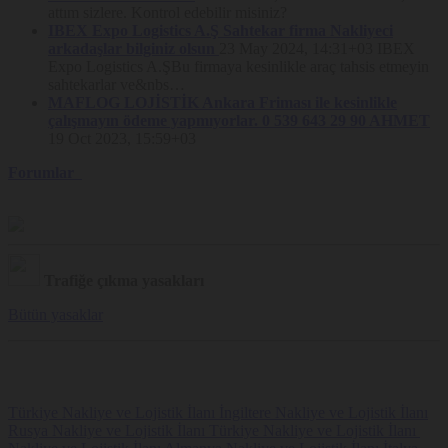
uyarısının kapatılması ve Site’nin kullanılmaya devam edilmesi
attım sizlere. Kontrol edebilir misiniz?
halinde Çerez kullanımına rıza verildiği kabul edilmektedir.
IBEX Expo Logistics A.Ş Sahtekar firma Nakliyeci
Kullanıcıların Çerez tercihlerini değiştirme imkânı her zaman saklıdır.
arkadaşlar bilginiz olsun
23 May 2024, 14:31+03
IBEX
Nakliyeborsasi, Politika hükümlerini dilediği zaman değiştirebilir.
Expo Logistics A.ŞBu firmaya kesinlikle araç tahsis etmeyin
Güncel Politika Platform’da yayınlandığı tarihte yürürlük kazanır.
sahtekarlar ve&nbs…
MAFLOG LOJİSTİK Ankara Friması ile kesinlikle
çalışmayın ödeme yapmıyorlar. 0 539 643 29 90 AHMET
19 Oct 2023, 15:59+03
Forumlar
Trafiğe çıkma yasakları
Bütün yasaklar
Türkiye Nakliye ve Lojistik İlanı
İngiltere Nakliye ve Lojistik İlanı
Rusya Nakliye ve Lojistik İlanı
Türkiye Nakliye ve Lojistik İlanı