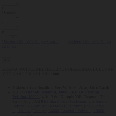
t
Uzunluk <=
.
m
ADR
Ülkelere Göre Yük/Kargo Araması
Şehirlere Göre Yük/Kargo
Araması
ARAMA SONUÇLARI: NAKLİYE BORSASINDA BULUNAN
YÜK/KARGO İLANLARI:
1000
Yükleme Yeri
Boşaltma Yeri
W
S
V
Araç Türü
Tarih
TR 34- İstanbul
İstanbul, 34000
SRB 10- Pristina
Pristina, 10000
24.0t
13.6m
Komple Yük Taşıma
Tenteli
Tır
07 Aug 2026
0 dakika
önce ,
Uluslararası yük borsası-
Sırbistan Nakliye ilanı ID
60641501
: Yurtdışı yük/kargo
lojistik ilanı( Türkiye, 34000, İstanbul - Sırbistan, 10000,