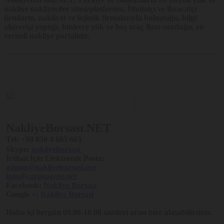
nakliye nakliyeciler sitesi/platformu. İthalatçı ve ihracatçı
firmların, nakliyat ve lojistik firmalarıyla buluştuğu, bilgi
alışverişi yaptığı, binlerce yük ve boş araç ilanı sunduğu, en
verimli nakliye portalıdır.
NakliyeBorsası.NET
Tel:
+90 850 4 663 663
Skype:
nakliyeborsasi
İrtibat İçin Elektronik Posta:
admin@nakliyeborsasi.net
info@cargoagent.net
Facebook:
Nakliye Borsasi
Google +:
Nakliye Borsasi
Hafta içi hergün 09.00-18.00 saatleri arası bize ulaşabilirsiniz.