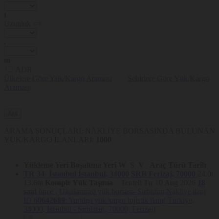
t
Uzunluk <=
.
m
ADR
Ülkelere Göre Yük/Kargo Araması
Şehirlere Göre Yük/Kargo
Araması
ARAMA SONUÇLARI: NAKLİYE BORSASINDA BULUNAN
YÜK/KARGO İLANLARI:
1000
Yükleme Yeri
Boşaltma Yeri
W
S
V
Araç Türü
Tarih
TR 34- İstanbul
İstanbul, 34000
SRB
Ferizaj, 70000
24.0t
13.6m
Komple Yük Taşıma
Tenteli Tır
10 Aug 2026
18
saat
önce ,
Uluslararası yük borsası- Sırbistan Nakliye ilanı
ID
60642689
: Yurtdışı yük/kargo lojistik ilanı( Türkiye,
34000, İstanbul - Sırbistan, 70000, Ferizaj)