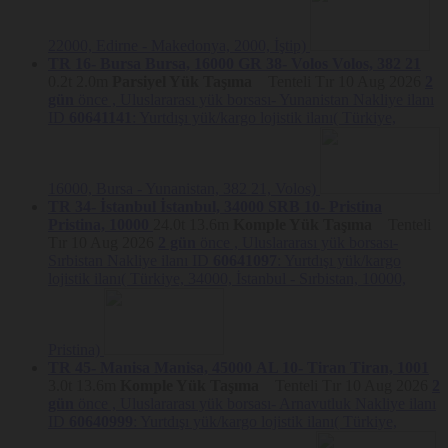
NAKBOR NAKLİYE BORSASI VE BİLİŞİM TİCARET LİMİTED
ŞİRK.
(“Nakliyeborsasi”)
olarak, kullanıcılarımızın hizmetlerimizden
güvenli ve eksiksiz şekilde faydalanmalarını sağlamak amacıyla
22000, Edirne - Makedonya, 2000, İştip)
sitemizi kullanan kişilerin gizliliğini korumak için çalışıyoruz.
TR 16- Bursa
Bursa, 16000
GR 38- Volos
Volos, 382 21
Çoğu web sitesinde olduğu gibi, Nakliyeborsasi.com ve net
(“Site”)
ile
0.2t
2.0m
Parsiyel Yük Taşıma
Tenteli Tır
10 Aug 2026
2
mobil uygulamanın (hepsi birlikte
“Platform”
olarak anılacaktır)
gün
önce ,
Uluslararası yük borsası- Yunanistan Nakliye ilanı
ziyaretçilere kişisel içerik ve reklamlar göstermek, site içinde analitik
ID
60641141
: Yurtdışı yük/kargo lojistik ilanı( Türkiye,
faaliyetler gerçekleştirmek ve
üye
kullanım alışkanlıklarını takip
etmek amacıyla Çerezler kullanılmaktadır.
İşbu Çerez Politakası Nakliyeborsasi.com ve net Gizlilik Politikası’nın
ayrılmaz bir parçasıdır.
16000, Bursa - Yunanistan, 382 21, Volos)
TR 34- İstanbul
İstanbul, 34000
SRB 10- Pristina
Nakliyeborsasi, bu Çerez Politikası’nı
(“Politika”)
Site’de hangi
Pristina, 10000
24.0t
13.6m
Komple Yük Taşıma
Tenteli
Çerezlerin kullanıldığını ve kullanıcıların bu konudaki tercihlerini nasıl
yönetebileceğini açıklamak amacıyla hazırlamıştır. Nakliyeborsasi
Tır
10 Aug 2026
2 gün
önce ,
Uluslararası yük borsası-
tarafından kişisel verilerinizin işlenmesine ilişkin daha detaylı bilgi için
Sırbistan Nakliye ilanı ID
60641097
: Yurtdışı yük/kargo
Nakliyeborsasi.com
Gizlilik Politikası’nı
incelemenizi tavsiye ederiz.
lojistik ilanı( Türkiye, 34000, İstanbul - Sırbistan, 10000,
Çerez (“Cookie”) Nedir?
Çerezler, ziyaret ettiğiniz internet siteleri tarafından tarayıcılar
Pristina)
aracılığıyla cihazınıza veya ağ sunucusuna depolanan küçük metin
dosyalarıdır. Çerezler, ziyaret ettiğiniz web sitesiyle ilişkili sunucular
TR 45- Manisa
Manisa, 45000
AL 10- Tiran
Tiran, 1001
tarafından oluşturulurlar. Böylelikle ziyaretçi aynı siteyi ziyaret
3.0t
13.6m
Komple Yük Taşıma
Tenteli Tır
10 Aug 2026
2
ettiğinde sunucu bunu anlayabilir.
gün
önce ,
Uluslararası yük borsası- Arnavutluk Nakliye ilanı
ID
60640999
: Yurtdışı yük/kargo lojistik ilanı( Türkiye,
Çerezler, ziyaretçilere ilişkin isim, cinsiyet veya adres gibi kişisel
verileri içermezler. Çerezler konusunda daha detaylı bilgi için