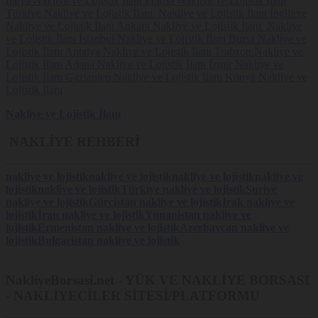
İtalya Nakliye ve Lojistik İlanı
Fransa Nakliye ve Lojistik İlanı
Türkiye Nakliye ve Lojistik İlanı
Nakliye ve Lojistik İlanı
İngiltere
Nakliye ve Lojistik İlanı
Ankara Nakliye ve Lojistik İlanı
Nakliye
ve Lojistik İlanı
İstanbul Nakliye ve Lojistik İlanı
Bursa Nakliye ve
Lojistik İlanı
Antalya Nakliye ve Lojistik İlanı
Trabzon Nakliye ve
Lojistik İlanı
Adana Nakliye ve Lojistik İlanı
İzmir Nakliye ve
Lojistik İlanı
Gaziantep Nakliye ve Lojistik İlanı
Konya Nakliye ve
Lojistik İlanı
Nakliye ve Lojistik İlanı
NAKLİYE REHBERİ
nakliye ve lojistik
nakliye ve lojistik
nakliye ve lojistik
nakliye ve
lojistik
nakliye ve lojistik
Türkiye nakliye ve lojistik
Suriye
nakliye ve lojistik
Gürcistan nakliye ve lojistik
Irak nakliye ve
lojistik
İran nakliye ve lojistik
Yunanistan nakliye ve
lojistik
Ermenistan nakliye ve lojistik
Azerbaycan nakliye ve
lojistik
Bulgaristan nakliye ve lojistik
NakliyeBorsasi.net - YÜK VE NAKLİYE BORSASI
- NAKLİYECİLER SİTESİ/PLATFORMU