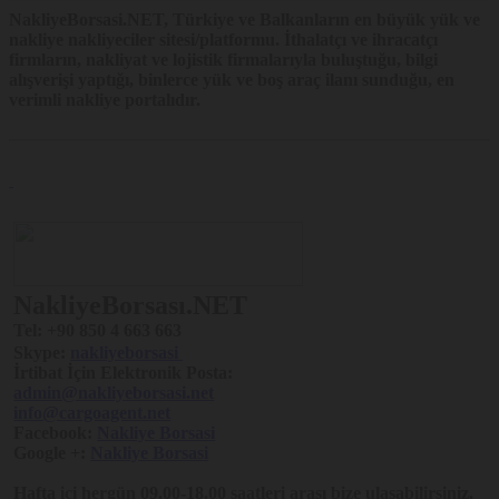
NakliyeBorsasi.NET
, Türkiye ve Balkanların en büyük yük ve
nakliye nakliyeciler sitesi/platformu. İthalatçı ve ihracatçı
firmların, nakliyat ve lojistik firmalarıyla buluştuğu, bilgi
alışverişi yaptığı, binlerce yük ve boş araç ilanı sunduğu, en
verimli nakliye portalıdır.
NakliyeBorsası.NET
Tel:
+90 850 4 663 663
Skype:
nakliyeborsasi
İrtibat İçin Elektronik Posta:
admin@nakliyeborsasi.net
info@cargoagent.net
Facebook:
Nakliye Borsasi
Google +:
Nakliye Borsasi
Hafta içi hergün 09.00-18.00 saatleri arası bize ulaşabilirsiniz.