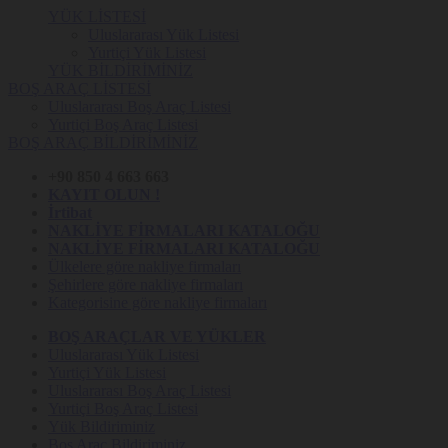
YÜK LİSTESİ
Uluslararası Yük Listesi
Yurtiçi Yük Listesi
YÜK BİLDİRİMİNİZ
BOŞ ARAÇ LİSTESİ
Uluslararası Boş Araç Listesi
Yurtiçi Boş Araç Listesi
BOŞ ARAÇ BİLDİRİMİNİZ
+90 850 4 663 663
KAYIT OLUN !
İrtibat
NAKLİYE FİRMALARI KATALOĞU
NAKLİYE FİRMALARI KATALOĞU
Ülkelere göre nakliye firmaları
Şehirlere göre nakliye firmaları
Kategorisine göre nakliye firmaları
BOŞ ARAÇLAR VE YÜKLER
Uluslararası Yük Listesi
Yurtiçi Yük Listesi
Uluslararası Boş Araç Listesi
Yurtiçi Boş Araç Listesi
Yük Bildiriminiz
Boş Araç Bildiriminiz