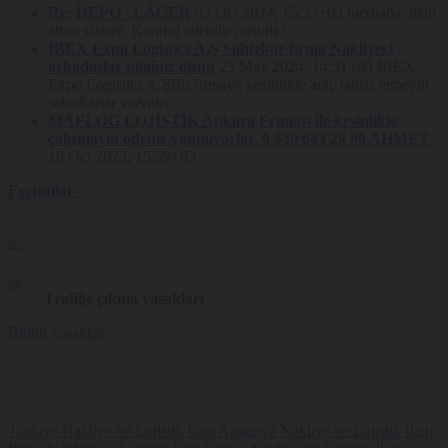
uyarısının kapatılması ve Site’nin kullanılmaya devam edilmesi
Re: DEPO / LAGER
03 Oct 2024, 15:33+03
merhaba, mail
halinde Çerez kullanımına rıza verildiği kabul edilmektedir.
attım sizlere. Kontrol edebilir misiniz?
Kullanıcıların Çerez tercihlerini değiştirme imkânı her zaman saklıdır.
IBEX Expo Logistics A.Ş Sahtekar firma Nakliyeci
Nakliyeborsasi, Politika hükümlerini dilediği zaman değiştirebilir.
arkadaşlar bilginiz olsun
23 May 2024, 14:31+03
IBEX
Güncel Politika Platform’da yayınlandığı tarihte yürürlük kazanır.
Expo Logistics A.ŞBu firmaya kesinlikle araç tahsis etmeyin
sahtekarlar ve&nbs…
MAFLOG LOJİSTİK Ankara Friması ile kesinlikle
çalışmayın ödeme yapmıyorlar. 0 539 643 29 90 AHMET
19 Oct 2023, 15:59+03
Forumlar
Trafiğe çıkma yasakları
Bütün yasaklar
Türkiye Nakliye ve Lojistik İlanı
Almanya Nakliye ve Lojistik İlanı