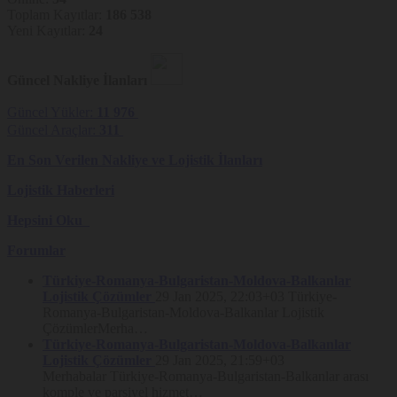
kalkması hâlinde kişisel verilerin silinmesini veya yok
Toplam Kayıtlar:
186 538
edilmesini isteme ve bu kapsamda yapılan işlemin kişisel
Yeni Kayıtlar:
24
verilerin aktarıldığı üçüncü kişilere bildirilmesini isteme,
İşlenen verilerin münhasıran otomatik sistemler vasıtasıyla
analiz edilmesi suretiyle kişinin kendisi aleyhine bir sonucun
Güncel Nakliye İlanları
ortaya çıkmasına itiraz etme,
Güncel Yükler:
11 976
Kişisel verilerin kanuna aykırı olarak işlenmesi sebebiyle zarara
uğraması hâlinde zararın giderilmesini talep etme
Güncel Araçlar:
311
haklarına sahiptir
En Son Verilen Nakliye ve Lojistik İlanları
Söz konusu haklar, kişisel veri sahipleri tarafından 6698 sayılı Kanun
Lojistik Haberleri
Kapsamında Nakliyeborsasi tarafından hazırlanan
Kişisel Verilerin İşlenmesi ve Korunmasına ilişkin Politika’da
belirtilen yöntemlerle iletildiğinde her hâlükârda 30 (otuz) gün
Hepsini Oku
içerisinde değerlendirilerek sonuçlandırılacaktır. Taleplere ilişkin olarak
herhangi bir ücret talep edilmemesi esas olmakla birlikte,
Forumlar
Nakliyeborsasi, Kişisel Verileri Koruma Kurulu tarafından belirlenen
ücret tarifesi üzerinden ücret talep etme hakkını saklı tutar.
Türkiye-Romanya-Bulgaristan-Moldova-Balkanlar
Lojistik Çözümler
29 Jan 2025, 22:03+03
Türkiye-
Rıza ve Gizlilik Politikası’ndaki
Romanya-Bulgaristan-Moldova-Balkanlar Lojistik
Değişiklikler
ÇözümlerMerha…
Türkiye-Romanya-Bulgaristan-Moldova-Balkanlar
Nakliyeborsasi, Gizlilik Politikası (“Politika”) ile kullanıcılarına Çerez
Lojistik Çözümler
29 Jan 2025, 21:59+03
kullanımının kapsamı ve amaçları hakkında detaylı açıklama sunmayı
ve Çerez tercihleri konusunda kullanıcılarını bilgilendirmeyi
Merhabalar Türkiye-Romanya-Bulgaristan-Balkanlar arası
hedeflemiştir. Bu bakımdan, Platform’da yer alan Çerez bilgilendirme
komple ve parsiyel hizmet…