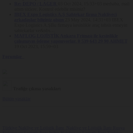
uyarısının kapatılması ve Site’nin kullanılmaya devam edilmesi
Re: DEPO / LAGER
03 Oct 2024, 15:33+03
merhaba, mail
halinde Çerez kullanımına rıza verildiği kabul edilmektedir.
attım sizlere. Kontrol edebilir misiniz?
Kullanıcıların Çerez tercihlerini değiştirme imkânı her zaman saklıdır.
IBEX Expo Logistics A.Ş Sahtekar firma Nakliyeci
Nakliyeborsasi, Politika hükümlerini dilediği zaman değiştirebilir.
arkadaşlar bilginiz olsun
23 May 2024, 14:31+03
IBEX
Güncel Politika Platform’da yayınlandığı tarihte yürürlük kazanır.
Expo Logistics A.ŞBu firmaya kesinlikle araç tahsis etmeyin
sahtekarlar ve&nbs…
MAFLOG LOJİSTİK Ankara Friması ile kesinlikle
çalışmayın ödeme yapmıyorlar. 0 539 643 29 90 AHMET
19 Oct 2023, 15:59+03
Forumlar
Trafiğe çıkma yasakları
Bütün yasaklar
Türkiye Nakliye ve Lojistik İlanı
Nakliye ve Lojistik İlanı
Rusya