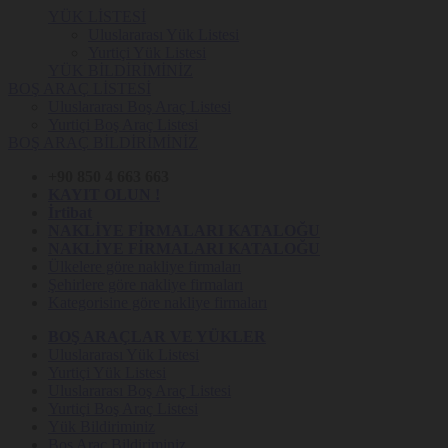
YÜK LİSTESİ
Uluslararası Yük Listesi
Yurtiçi Yük Listesi
YÜK BİLDİRİMİNİZ
BOŞ ARAÇ LİSTESİ
Uluslararası Boş Araç Listesi
Yurtiçi Boş Araç Listesi
BOŞ ARAÇ BİLDİRİMİNİZ
+90 850 4 663 663
KAYIT OLUN !
İrtibat
NAKLİYE FİRMALARI KATALOĞU
NAKLİYE FİRMALARI KATALOĞU
Ülkelere göre nakliye firmaları
Şehirlere göre nakliye firmaları
Kategorisine göre nakliye firmaları
BOŞ ARAÇLAR VE YÜKLER
Uluslararası Yük Listesi
Yurtiçi Yük Listesi
Uluslararası Boş Araç Listesi
Yurtiçi Boş Araç Listesi
Yük Bildiriminiz
Boş Araç Bildiriminiz