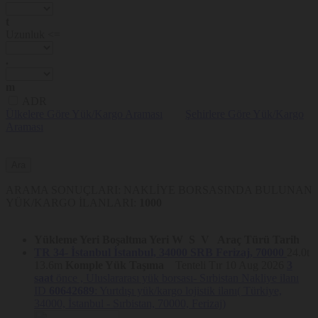
t
Uzunluk <=
.
m
ADR
Ülkelere Göre Yük/Kargo Araması
Şehirlere Göre Yük/Kargo
Araması
ARAMA SONUÇLARI: NAKLİYE BORSASINDA BULUNAN
YÜK/KARGO İLANLARI:
1000
Yükleme Yeri
Boşaltma Yeri
W
S
V
Araç Türü
Tarih
TR 34- İstanbul
İstanbul, 34000
SRB
Ferizaj, 70000
24.0t
13.6m
Komple Yük Taşıma
Tenteli Tır
10 Aug 2026
3
saat
önce ,
Uluslararası yük borsası- Sırbistan Nakliye ilanı
ID
60642689
: Yurtdışı yük/kargo lojistik ilanı( Türkiye,
34000, İstanbul - Sırbistan, 70000, Ferizaj)