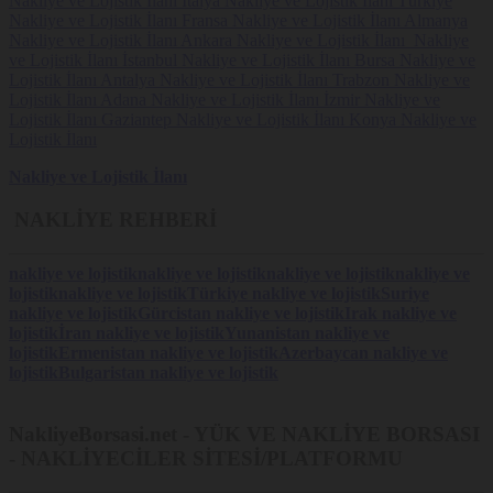
Nakliye ve Lojistik İlanı
İtalya Nakliye ve Lojistik İlanı
Türkiye
Nakliye ve Lojistik İlanı
Fransa Nakliye ve Lojistik İlanı
Almanya
Nakliye ve Lojistik İlanı
Ankara Nakliye ve Lojistik İlanı
Nakliye
ve Lojistik İlanı
İstanbul Nakliye ve Lojistik İlanı
Bursa Nakliye ve
Lojistik İlanı
Antalya Nakliye ve Lojistik İlanı
Trabzon Nakliye ve
Lojistik İlanı
Adana Nakliye ve Lojistik İlanı
İzmir Nakliye ve
Lojistik İlanı
Gaziantep Nakliye ve Lojistik İlanı
Konya Nakliye ve
Lojistik İlanı
Nakliye ve Lojistik İlanı
NAKLİYE REHBERİ
nakliye ve lojistik
nakliye ve lojistik
nakliye ve lojistik
nakliye ve
lojistik
nakliye ve lojistik
Türkiye nakliye ve lojistik
Suriye
nakliye ve lojistik
Gürcistan nakliye ve lojistik
Irak nakliye ve
lojistik
İran nakliye ve lojistik
Yunanistan nakliye ve
lojistik
Ermenistan nakliye ve lojistik
Azerbaycan nakliye ve
lojistik
Bulgaristan nakliye ve lojistik
NakliyeBorsasi.net - YÜK VE NAKLİYE BORSASI
- NAKLİYECİLER SİTESİ/PLATFORMU