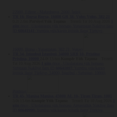
NAKBOR NAKLİYE BORSASI VE BİLİŞİM TİCARET LİMİTED
ŞİRK.
(“Nakliyeborsasi”)
olarak, kullanıcılarımızın hizmetlerimizden
güvenli ve eksiksiz şekilde faydalanmalarını sağlamak amacıyla
22000, Edirne - Makedonya, 2000, İştip)
sitemizi kullanan kişilerin gizliliğini korumak için çalışıyoruz.
TR 16- Bursa
Bursa, 16000
GR 38- Volos
Volos, 382 21
Çoğu web sitesinde olduğu gibi, Nakliyeborsasi.com ve net
(“Site”)
ile
0.2t
2.0m
Parsiyel Yük Taşıma
Tenteli Tır
10 Aug 2026
1
mobil uygulamanın (hepsi birlikte
“Platform”
olarak anılacaktır)
gün
önce ,
Uluslararası yük borsası- Yunanistan Nakliye ilanı
ziyaretçilere kişisel içerik ve reklamlar göstermek, site içinde analitik
ID
60641141
: Yurtdışı yük/kargo lojistik ilanı( Türkiye,
faaliyetler gerçekleştirmek ve
üye
kullanım alışkanlıklarını takip
etmek amacıyla Çerezler kullanılmaktadır.
İşbu Çerez Politakası Nakliyeborsasi.com ve net Gizlilik Politikası’nın
ayrılmaz bir parçasıdır.
16000, Bursa - Yunanistan, 382 21, Volos)
TR 34- İstanbul
İstanbul, 34000
SRB 10- Pristina
Nakliyeborsasi, bu Çerez Politikası’nı
(“Politika”)
Site’de hangi
Pristina, 10000
24.0t
13.6m
Komple Yük Taşıma
Tenteli
Çerezlerin kullanıldığını ve kullanıcıların bu konudaki tercihlerini nasıl
yönetebileceğini açıklamak amacıyla hazırlamıştır. Nakliyeborsasi
Tır
10 Aug 2026
1 gün
önce ,
Uluslararası yük borsası-
tarafından kişisel verilerinizin işlenmesine ilişkin daha detaylı bilgi için
Sırbistan Nakliye ilanı ID
60641097
: Yurtdışı yük/kargo
Nakliyeborsasi.com
Gizlilik Politikası’nı
incelemenizi tavsiye ederiz.
lojistik ilanı( Türkiye, 34000, İstanbul - Sırbistan, 10000,
Çerez (“Cookie”) Nedir?
Çerezler, ziyaret ettiğiniz internet siteleri tarafından tarayıcılar
Pristina)
aracılığıyla cihazınıza veya ağ sunucusuna depolanan küçük metin
dosyalarıdır. Çerezler, ziyaret ettiğiniz web sitesiyle ilişkili sunucular
TR 45- Manisa
Manisa, 45000
AL 10- Tiran
Tiran, 1001
tarafından oluşturulurlar. Böylelikle ziyaretçi aynı siteyi ziyaret
3.0t
13.6m
Komple Yük Taşıma
Tenteli Tır
10 Aug 2026
1
ettiğinde sunucu bunu anlayabilir.
gün
önce ,
Uluslararası yük borsası- Arnavutluk Nakliye ilanı
ID
60640999
: Yurtdışı yük/kargo lojistik ilanı( Türkiye,
Çerezler, ziyaretçilere ilişkin isim, cinsiyet veya adres gibi kişisel
verileri içermezler. Çerezler konusunda daha detaylı bilgi için