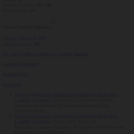
kalkması hâlinde kişisel verilerin silinmesini veya yok
Toplam Kayıtlar:
186 538
edilmesini isteme ve bu kapsamda yapılan işlemin kişisel
Yeni Kayıtlar:
24
verilerin aktarıldığı üçüncü kişilere bildirilmesini isteme,
İşlenen verilerin münhasıran otomatik sistemler vasıtasıyla
analiz edilmesi suretiyle kişinin kendisi aleyhine bir sonucun
Güncel Nakliye İlanları
ortaya çıkmasına itiraz etme,
Güncel Yükler:
11 985
Kişisel verilerin kanuna aykırı olarak işlenmesi sebebiyle zarara
uğraması hâlinde zararın giderilmesini talep etme
Güncel Araçlar:
307
haklarına sahiptir
En Son Verilen Nakliye ve Lojistik İlanları
Söz konusu haklar, kişisel veri sahipleri tarafından 6698 sayılı Kanun
Lojistik Haberleri
Kapsamında Nakliyeborsasi tarafından hazırlanan
Kişisel Verilerin İşlenmesi ve Korunmasına ilişkin Politika’da
belirtilen yöntemlerle iletildiğinde her hâlükârda 30 (otuz) gün
Hepsini Oku
içerisinde değerlendirilerek sonuçlandırılacaktır. Taleplere ilişkin olarak
herhangi bir ücret talep edilmemesi esas olmakla birlikte,
Forumlar
Nakliyeborsasi, Kişisel Verileri Koruma Kurulu tarafından belirlenen
ücret tarifesi üzerinden ücret talep etme hakkını saklı tutar.
Türkiye-Romanya-Bulgaristan-Moldova-Balkanlar
Lojistik Çözümler
29 Jan 2025, 22:03+03
Türkiye-
Rıza ve Gizlilik Politikası’ndaki
Romanya-Bulgaristan-Moldova-Balkanlar Lojistik
Değişiklikler
ÇözümlerMerha…
Türkiye-Romanya-Bulgaristan-Moldova-Balkanlar
Nakliyeborsasi, Gizlilik Politikası (“Politika”) ile kullanıcılarına Çerez
Lojistik Çözümler
29 Jan 2025, 21:59+03
kullanımının kapsamı ve amaçları hakkında detaylı açıklama sunmayı
ve Çerez tercihleri konusunda kullanıcılarını bilgilendirmeyi
Merhabalar Türkiye-Romanya-Bulgaristan-Balkanlar arası
hedeflemiştir. Bu bakımdan, Platform’da yer alan Çerez bilgilendirme
komple ve parsiyel hizmet…