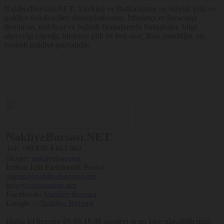
NakliyeBorsasi.NET
, Türkiye ve Balkanların en büyük yük ve
nakliye nakliyeciler sitesi/platformu. İthalatçı ve ihracatçı
firmların, nakliyat ve lojistik firmalarıyla buluştuğu, bilgi
alışverişi yaptığı, binlerce yük ve boş araç ilanı sunduğu, en
verimli nakliye portalıdır.
NakliyeBorsası.NET
Tel:
+90 850 4 663 663
Skype:
nakliyeborsasi
İrtibat İçin Elektronik Posta:
admin@nakliyeborsasi.net
info@cargoagent.net
Facebook:
Nakliye Borsasi
Google +:
Nakliye Borsasi
Hafta içi hergün 09.00-18.00 saatleri arası bize ulaşabilirsiniz.