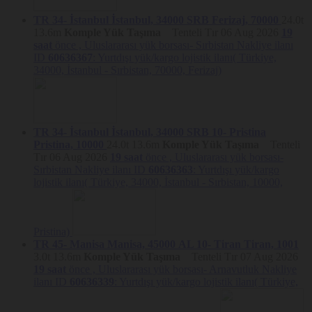
bunların düzeltilmesini isteme ve bu kapsamda yapılan işlemin
kişisel verilerin aktarıldığı üçüncü kişilere bildirilmesini isteme,
TR 34- İstanbul
İstanbul, 34000
SRB
Ferizaj, 70000
24.0t
13.6m
Komple Yük Taşıma
Tenteli Tır
06 Aug 2026
19
Kanun ve ilgili diğer kanun hükümlerine uygun olarak işlenmiş
saat
önce ,
Uluslararası yük borsası- Sırbistan Nakliye ilanı
olmasına rağmen, işlenmesini gerektiren sebeplerin ortadan
ID
60636367
: Yurtdışı yük/kargo lojistik ilanı( Türkiye,
kalkması halinde kişisel verilerin silinmesini veya yok
34000, İstanbul - Sırbistan, 70000, Ferizaj)
edilmesini isteme ve bu kapsamda yapılan işlemin kişisel
verilerin aktarıldığı üçüncü kişilere bildirilmesini isteme,
İşlenen verilerin münhasıran otomatik sistemler vasıtasıyla
analiz edilmesi suretiyle kişinin kendisi aleyhine bir sonucun
ortaya çıkmasına itiraz etme ve kişisel verilerin kanuna aykırı
TR 34- İstanbul
İstanbul, 34000
SRB 10- Pristina
olarak işlenmesi sebebiyle zarara uğraması halinde zararın
giderilmesini talep etme haklarına sahiptir.
Pristina, 10000
24.0t
13.6m
Komple Yük Taşıma
Tenteli
Tır
06 Aug 2026
19 saat
önce ,
Uluslararası yük borsası-
Söz konusu hakların kullanımına ilişkin talepler, kişisel veri sahipleri
Sırbistan Nakliye ilanı ID
60636363
: Yurtdışı yük/kargo
tarafından
www.nakliyeborsasi.com
ve net adreslerinde yer alan 6698
lojistik ilanı( Türkiye, 34000, İstanbul - Sırbistan, 10000,
sayılı Kanun Kapsamında Nakliyeborsasi tarafından hazırlanan
Kişisel Verilerin İşlenmesi ve Korunmasına ilişkin Politika
’da
belirtilen yöntemlerle iletilebilecektir. Nakliyeborsasi, söz konusu
talepleri otuz gün içerisinde sonuçlandıracaktır. Nakliyeborsasi’nın
taleplere ilişkin olarak Kişisel Verileri Koruma Kurulu tarafından
Pristina)
belirlenen (varsa) ücret tarifesi üzerinden ücret talep etme hakkı
TR 45- Manisa
Manisa, 45000
AL 10- Tiran
Tiran, 1001
saklıdır.
3.0t
13.6m
Komple Yük Taşıma
Tenteli Tır
07 Aug 2026
19 saat
önce ,
Uluslararası yük borsası- Arnavutluk Nakliye
ilanı ID
60636339
: Yurtdışı yük/kargo lojistik ilanı( Türkiye,
Çerez Politikası: