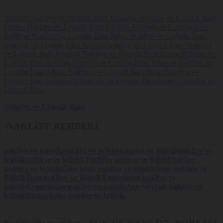
Türkiye Nakliye ve Lojistik İlanı
Almanya Nakliye ve Lojistik İlanı
Fransa Nakliye ve Lojistik İlanı
Türkiye Nakliye ve Lojistik İlanı
İngiltere Nakliye ve Lojistik İlanı
İtalya Nakliye ve Lojistik İlanı
Nakliye ve Lojistik İlanı
Ankara Nakliye ve Lojistik İlanı
Nakliye
ve Lojistik İlanı
İstanbul Nakliye ve Lojistik İlanı
Bursa Nakliye ve
Lojistik İlanı
Antalya Nakliye ve Lojistik İlanı
Trabzon Nakliye ve
Lojistik İlanı
Adana Nakliye ve Lojistik İlanı
İzmir Nakliye ve
Lojistik İlanı
Gaziantep Nakliye ve Lojistik İlanı
Konya Nakliye ve
Lojistik İlanı
Nakliye ve Lojistik İlanı
NAKLİYE REHBERİ
nakliye ve lojistik
nakliye ve lojistik
nakliye ve lojistik
nakliye ve
lojistik
nakliye ve lojistik
Türkiye nakliye ve lojistik
Suriye
nakliye ve lojistik
Gürcistan nakliye ve lojistik
Irak nakliye ve
lojistik
İran nakliye ve lojistik
Yunanistan nakliye ve
lojistik
Ermenistan nakliye ve lojistik
Azerbaycan nakliye ve
lojistik
Bulgaristan nakliye ve lojistik