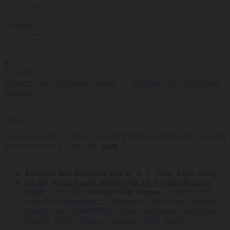
t
Uzunluk <=
.
m
ADR
Ülkelere Göre Yük/Kargo Araması
Şehirlere Göre Yük/Kargo
Araması
ARAMA SONUÇLARI: NAKLİYE BORSASINDA BULUNAN
YÜK/KARGO İLANLARI:
1000
Yükleme Yeri
Boşaltma Yeri
W
S
V
Araç Türü
Tarih
TR 09- Aydın
Nazilli, 09800
SRB 10- Pristina
Pristina,
10000
12.0t
13.6m
Komple Yük Taşıma
Tenteli Tır
07
Aug 2026
10 saat
önce ,
Uluslararası yük borsası- Sırbistan
Nakliye ilanı ID
60637847
: Yurtdışı yük/kargo lojistik ilanı(
Türkiye, 09800, Nazilli - Sırbistan, 10000, Pristina)