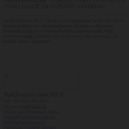
NakliyeBorsasi.net - YÜK VE NAKLİYE BORSASI
- NAKLİYECİLER SİTESİ/PLATFORMU
NakliyeBorsasi.NET
, Türkiye ve Balkanların en büyük yük ve
nakliye nakliyeciler sitesi/platformu. İthalatçı ve ihracatçı
firmların, nakliyat ve lojistik firmalarıyla buluştuğu, bilgi
alışverişi yaptığı, binlerce yük ve boş araç ilanı sunduğu, en
verimli nakliye portalıdır.
NakliyeBorsası.NET
Tel:
+90 850 4 663 663
Skype:
nakliyeborsasi
İrtibat İçin Elektronik Posta:
admin@nakliyeborsasi.net
info@cargoagent.net
Facebook:
Nakliye Borsasi