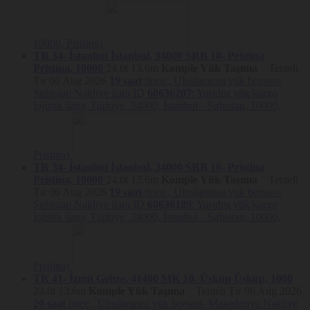
verileri içermezler. Çerezler konusunda daha detaylı bilgi için
www.aboutcookies.org
ve
www.allaboutcookies.org
adreslerini
ziyaret edebilirisiniz.
10000, Pristina)
Hangi Çerezler Kullanılmaktadır?
TR 34- İstanbul
İstanbul, 34000
SRB 10- Pristina
Pristina, 10000
24.0t
13.6m
Komple Yük Taşıma
Tenteli
Çerezler,
sahipleri, kullanım ömürleri ve kullanım amaçları
Tır
06 Aug 2026
19 saat
önce ,
Uluslararası yük borsası-
açısında kategorize edilebilir:
Sırbistan Nakliye ilanı ID
60636207
: Yurtdışı yük/kargo
Çerezi yerleştiren tarafa göre,
lojistik ilanı( Türkiye, 34000, İstanbul - Sırbistan, 10000,
Platform çerezleri ve üçüncü taraf
Çerezler kullanılmaktadır.
Platform çerezleri, Nakliyeborsasi tarafından oluşturulurken,
üçüncü taraf çerezlerini Nakliyeborsasi ile iş birlikteliği olan
farklı firmalar yönetmektedir.
Pristina)
Aktif olduğu süreye göre,
oturum çerezleri
ve
kalıcı çerezler
TR 34- İstanbul
İstanbul, 34000
SRB 10- Pristina
kullanılmaktadır.
Oturum çerezleri
ziyaretçinin Platform’u terk
Pristina, 10000
24.0t
13.6m
Komple Yük Taşıma
Tenteli
etmesiyle birlikte silinirken,
kalıcı çerezler
ise kullanım alanına
Tır
06 Aug 2026
19 saat
önce ,
Uluslararası yük borsası-
bağlı olarak çeşitli sürelerle ziyaretçilerin cihazlarında
Sırbistan Nakliye ilanı ID
60636189
: Yurtdışı yük/kargo
kalabilmektedir.
lojistik ilanı( Türkiye, 34000, İstanbul - Sırbistan, 10000,
Kullanım amaçlarına göre, Platform’da
teknik çerezler, doğrulama çerezleri, hedefleme/reklam
çerezleri, kişiselleştirme çerezleri
ve
analitik çerezler
kullanılmaktadır.
Pristina)
Neden Çerezler Kullanılmaktadır?
TR 41- İzmit
Gebze, 41400
MK 10- Üsküp
Üsküp, 1000
24.0t
13.6m
Komple Yük Taşıma
Tenteli Tır
06 Aug 2026
Platform’da, Çerezler aşağıdaki amaçlar kapsamında kullanılmaktadır:
20 saat
önce ,
Uluslararası yük borsası- Makedonya Nakliye