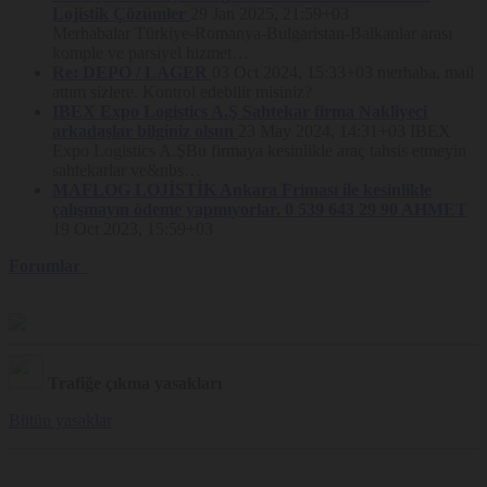
hedeflemiştir. Bu bakımdan, Platform’da yer alan Çerez bilgilendirme
Lojistik Çözümler
29 Jan 2025, 21:59+03
uyarısının kapatılması ve Site’nin kullanılmaya devam edilmesi
Merhabalar Türkiye-Romanya-Bulgaristan-Balkanlar arası
halinde Çerez kullanımına rıza verildiği kabul edilmektedir.
komple ve parsiyel hizmet…
Kullanıcıların Çerez tercihlerini değiştirme imkânı her zaman saklıdır.
Re: DEPO / LAGER
03 Oct 2024, 15:33+03
merhaba, mail
Nakliyeborsasi, Politika hükümlerini dilediği zaman değiştirebilir.
attım sizlere. Kontrol edebilir misiniz?
Güncel Politika Platform’da yayınlandığı tarihte yürürlük kazanır.
IBEX Expo Logistics A.Ş Sahtekar firma Nakliyeci
arkadaşlar bilginiz olsun
23 May 2024, 14:31+03
IBEX
Expo Logistics A.ŞBu firmaya kesinlikle araç tahsis etmeyin
sahtekarlar ve&nbs…
MAFLOG LOJİSTİK Ankara Friması ile kesinlikle
çalışmayın ödeme yapmıyorlar. 0 539 643 29 90 AHMET
19 Oct 2023, 15:59+03
Forumlar
Trafiğe çıkma yasakları
Bütün yasaklar