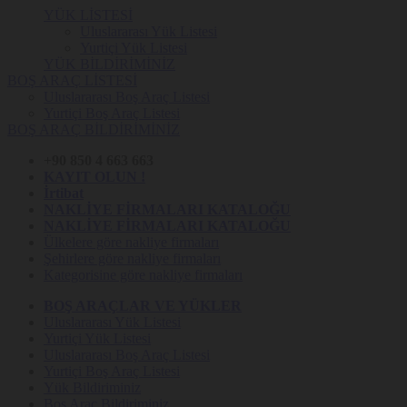
YÜK LİSTESİ
Uluslararası Yük Listesi
Yurtiçi Yük Listesi
YÜK BİLDİRİMİNİZ
BOŞ ARAÇ LİSTESİ
Uluslararası Boş Araç Listesi
Yurtiçi Boş Araç Listesi
BOŞ ARAÇ BİLDİRİMİNİZ
+90 850 4 663 663
KAYIT OLUN !
İrtibat
NAKLİYE FİRMALARI KATALOĞU
NAKLİYE FİRMALARI KATALOĞU
Ülkelere göre nakliye firmaları
Şehirlere göre nakliye firmaları
Kategorisine göre nakliye firmaları
BOŞ ARAÇLAR VE YÜKLER
Uluslararası Yük Listesi
Yurtiçi Yük Listesi
Uluslararası Boş Araç Listesi
Yurtiçi Boş Araç Listesi
Yük Bildiriminiz
Boş Araç Bildiriminiz