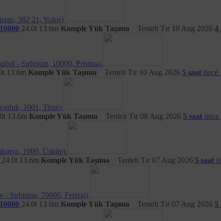
r?
istan, 382 21, Volos)
ları
açısında kategorize edilebilir:
 10000
24.0t
13.6m
Komple Yük Taşıma
Tenteli Tır
10 Aug 2026
4 
e üçüncü taraf
Çerezler kullanılmaktadır. Platform çerezleri, Nakliyeborsasi ta
önetmektedir.
ı çerezler
kullanılmaktadır.
Oturum çerezleri
ziyaretçinin Platform’u terk etmes
da kalabilmektedir.
anbul - Sırbistan, 10000, Pristina)
0t
13.6m
Komple Yük Taşıma
Tenteli Tır
10 Aug 2026
5 saat
önce 
er, doğrulama çerezleri, hedefleme/reklam çerezleri, kişiselleştirme çere
r?
vutluk, 1001, Tiran)
ılmaktadır:
0t
13.6m
Komple Yük Taşıma
Tenteli Tır
08 Aug 2026
5 saat
önce
nları gerçekleştirmek.
Örneğin, Nakliyeborsasi üyelerinin, verdiği bildirimle
fre girmelerine gerek kalmaması.
sını arttırmak.
Örneğin, Platform’un üzerinde çalıştığı farklı sunucuların ent
kedonya, 1000, Üsküp)
ı ya da ziyaretçilerin aradıklarını bulmalarının kolaylaştırılması.
24.0t
13.6m
Komple Yük Taşıma
Tenteli Tır
07 Aug 2026
5 saat
ö
olaylığı sağlamak.
Örneğin, Platform üzerinden üçüncü taraf sosyal medya m
lgisinin ya da arama sorgularının hatırlanması
i gerçekleştirmek.
Örneğin, ziyaretçilerin görüntüledikleri sayfa ve ürünler üzer
 - Sırbistan, 70000, Ferizaj)
 10000
24.0t
13.6m
Komple Yük Taşıma
Tenteli Tır
07 Aug 2026
5 
ilirsiniz?