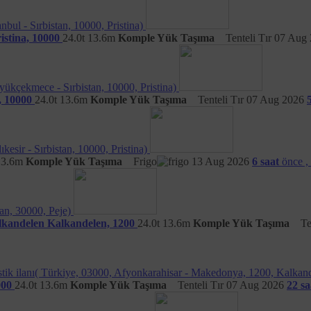
 üzerindeki tercihlerini kullanabilmelerini son derece önemsemektedir. Bununla bi
Çerezlerin kapatılması halinde Site’nin çeşitli fonksiyonlarının çalışmayabil
anbul - Sırbistan, 10000, Pristina)
istina, 10000
24.0t
13.6m
Komple Yük Taşıma
Tenteli Tır
07 Aug 
netebileceğine dair bilgiler aşağıdaki gibidir:
larını değiştirerek çerezlere ilişkin tercihlerini kişiselleştirme imkanına sahip
ri değiştirmek mümkündür. Böylelikle, tarayıcının sunmuş olduğu imkanlara göre fa
uyarı almayı tercih etme veya sadece bazı Çerezleri devre dışı bırakma ya da
üyükçekmece - Sırbistan, 10000, Pristina)
likte genel açıklamaya
https://www.aboutcookies.org/
adresinden ulaşmak müm
, 10000
24.0t
13.6m
Komple Yük Taşıma
Tenteli Tır
07 Aug 2026
ı ayrı yapılması gerekebilecektir.
atmak için
tıklayınız.
m deneyimini yönetmek için
tıklayınız.
ıkesir - Sırbistan, 10000, Pristina)
13.6m
Komple Yük Taşıma
Frigo
13 Aug 2026
6 saat
önce ,
rezler bakımından tercihler
Your Online Choices
üzerinden yönetilebilir.
 cihaza ait ayarlar menüsü kullanılabilir.
tan, 30000, Peje)
lkandelen
Kalkandelen, 1200
24.0t
13.6m
Komple Yük Taşıma
Te
si uyarınca ziyaretçiler, Nakliyeborsasi’na başvurarak, kendileriyle ilgili,
jistik ilanı( Türkiye, 03000, Afyonkarahisar - Makedonya, 1200, Kalkan
e,
000
24.0t
13.6m
Komple Yük Taşıma
Tenteli Tır
07 Aug 2026
22 sa
a uygun kullanılıp kullanılmadığını öğrenme,