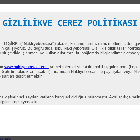
GİZLİLİKVE ÇEREZ POLİTİKASI
TED ŞİRK.
(“Nakliyeborsasi”)
olarak, kullanıcılarımızın hizmetlerimizden g
çin çalışıyoruz. Bu doğrultuda, işbu Nakliyeborsasi Gizlilik Politikası
(“Politik
ir şekilde işlenmesi ve kullanıcılarımızı bu bağlamda bilgilendirmek amacıyl
lan
www.nakliyeborsasi.com
ve net internet sitesi ile mobil uygulamanın (hepsi
i Sahibi”
olarak anılacaktır) tarafından Nakliyeborsasi ile paylaşılan veya Nak
 şartları tespit etmektir.
kişisel veri sayılan verilerin hangileri olduğu sıralanmıştır. Aksi açıkça bel
ilgileri kapsayacaktır.
raması