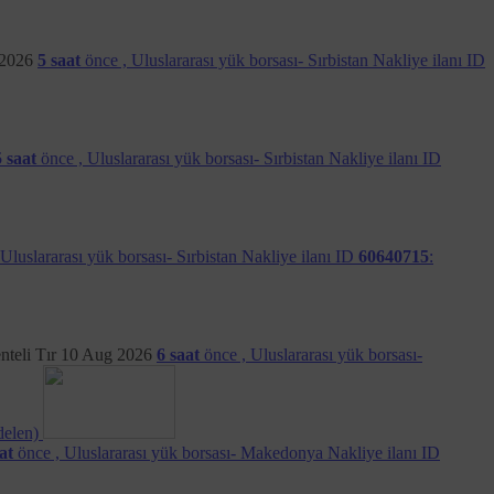
rlikte, Site’nin çalışması için zorunlu olan bazı Çerezler
eceğini hatırlatma isteriz.
2026
5 saat
önce ,
Uluslararası yük borsası- Sırbistan Nakliye ilanı ID
tir. Eğer kullanılmakta olan tarayıcı bu imkânı sunmaktaysa,
rklılık gösterebilmekle birlikte, veri sahiplerinin çerezlerin
 silme imkanları bulunmaktadır. Bu konudaki tercihler
kündür. Çerezlere ilişkin tercihlerin, ziyaretçinin
5 saat
önce ,
Uluslararası yük borsası- Sırbistan Nakliye ilanı ID
Uluslararası yük borsası- Sırbistan Nakliye ilanı ID
60640715
:
nteli Tır
10 Aug 2026
6 saat
önce ,
Uluslararası yük borsası-
delen)
at
önce ,
Uluslararası yük borsası- Makedonya Nakliye ilanı ID