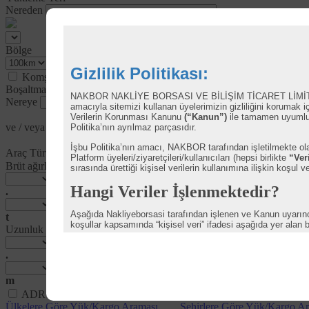
Nereden
Bölge
Gizlilik Politikası:
Komşu Ülkeler
Boşaltma Yeri
NAKBOR NAKLİYE BORSASI VE BİLİŞİM TİCARET LİMİ
Nereye
amacıyla sitemizi kullanan üyelerimizin gizliliğini korumak i
Verilerin Korunması Kanunu
(“Kanun”)
ile tamamen uyumlu b
ve / veya
Politika’nın ayrılmaz parçasıdır.
İşbu Politika’nın amacı, NAKBOR tarafından işletilmekte o
Araç Türü
Platform üyeleri/ziyaretçileri/kullanıcıları (hepsi birlikte
“Ver
Brüt ağırlık <=
sırasında ürettiği kişisel verilerin kullanımına ilişkin koşul ve
Hangi Veriler İşlenmektedir?
.
Aşağıda Nakliyeborsasi tarafından işlenen ve Kanun uyarınca 
t
koşullar kapsamında “kişisel veri” ifadesi aşağıda yer alan b
Uzunluk <=
Kimlik Bilgisi
.
İletişim Bilgisi
m
Kullanıcı Bilgisi
ADR
Kullanıcı İşlem Bilgisi
Ülkelere Göre Yük/Kargo Araması
Şehirlere Göre Yük/Kargo A