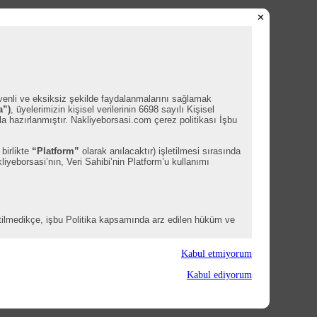
✕
üvenli ve eksiksiz şekilde faydalanmalarını sağlamak
a”)
, üyelerimizin kişisel verilerinin 6698 sayılı Kişisel
a hazırlanmıştır. Nakliyeborsasi.com çerez politikası İşbu
 birlikte
“Platform”
olarak anılacaktır) işletilmesi sırasında
liyeborsasi’nın, Veri Sahibi’nin Platform’u kullanımı
irtilmedikçe, işbu Politika kapsamında arz edilen hüküm ve
Kabul etmiyorum
Kabul ediyorum