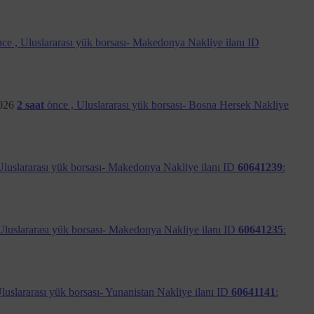
98 sayılı Kanun Kapsamında Nakliyeborsasi tarafından
onusu talepleri otuz gün içerisinde sonuçlandıracaktır.
tme hakkı saklıdır.
ce ,
Uluslararası yük borsası- Makedonya Nakliye ilanı ID
026
2 saat
önce ,
Uluslararası yük borsası- Bosna Hersek Nakliye
üvenli ve eksiksiz şekilde faydalanmalarını sağlamak
iyaretçilere kişisel içerik ve reklamlar göstermek, site içinde
Uluslararası yük borsası- Makedonya Nakliye ilanı ID
60641239
:
yönetebileceğini açıklamak amacıyla hazırlamıştır.
izi tavsiye ederiz.
Uluslararası yük borsası- Makedonya Nakliye ilanı ID
60641235
:
ır. Çerezler, ziyaret ettiğiniz web sitesiyle ilişkili
tcookies.org
ve
www.allaboutcookies.org
adreslerini
luslararası yük borsası- Yunanistan Nakliye ilanı ID
60641141
: