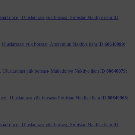
saat
önce ,
Uluslararası yük borsası- Sırbistan Nakliye ilanı ID
rafından oluşturulurken, üçüncü taraf çerezlerini
iyle birlikte silinirken,
kalıcı çerezler
ise kullanım alanına
,
Uluslararası yük borsası- Arnavutluk Nakliye ilanı ID
60640999
:
zleri
ve
analitik çerezler
kullanılmaktadır.
 ,
Uluslararası yük borsası- Makedonya Nakliye ilanı ID
60640979
:
rin ilanı süresince kaybolmaması. Oturum açan üyelerin
egrasyonu, Platform’u ziyaret edenlerin sayısının tespit
nce ,
Uluslararası yük borsası- Sırbistan Nakliye ilanı ID
60640905
:
ecralarına paylaşımda bulunmak, Platform’u ziyaret eden
inden ziyaretçilerin ilgi alanlarıyla bağlantılı reklam
saat
önce ,
Uluslararası yük borsası- Sırbistan Nakliye ilanı ID