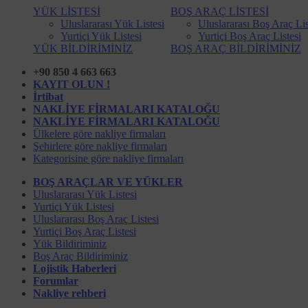
YÜK LİSTESİ
BOŞ ARAÇ LİSTESİ
Uluslararası Yük Listesi
Uluslararası Boş Araç Lis
Yurtiçi Yük Listesi
Yurtiçi Boş Araç Listesi
YÜK BİLDİRİMİNİZ
BOŞ ARAÇ BİLDİRİMİNİZ
+90 850 4 663 663
KAYIT OLUN !
İrtibat
NAKLİYE FİRMALARI KATALOĞU
NAKLİYE FİRMALARI KATALOĞU
Ülkelere göre nakliye firmaları
Şehirlere göre nakliye firmaları
Kategorisine göre nakliye firmaları
BOŞ ARAÇLAR VE YÜKLER
Uluslararası Yük Listesi
Yurtiçi Yük Listesi
Uluslararası Boş Araç Listesi
Yurtiçi Boş Araç Listesi
Yük Bildiriminiz
Boş Araç Bildiriminiz
Lojistik Haberleri
Forumlar
Nakliye rehberi