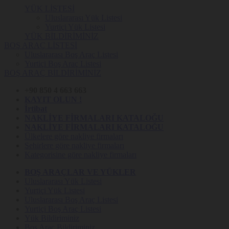
YÜK LİSTESİ
Uluslararası Yük Listesi
Yurtiçi Yük Listesi
YÜK BİLDİRİMİNİZ
BOŞ ARAÇ LİSTESİ
Uluslararası Boş Araç Listesi
Yurtiçi Boş Araç Listesi
BOŞ ARAÇ BİLDİRİMİNİZ
+90 850 4 663 663
KAYIT OLUN !
İrtibat
NAKLİYE FİRMALARI KATALOĞU
NAKLİYE FİRMALARI KATALOĞU
Ülkelere göre nakliye firmaları
Şehirlere göre nakliye firmaları
Kategorisine göre nakliye firmaları
BOŞ ARAÇLAR VE YÜKLER
Uluslararası Yük Listesi
Yurtiçi Yük Listesi
Uluslararası Boş Araç Listesi
Yurtiçi Boş Araç Listesi
Yük Bildiriminiz
Boş Araç Bildiriminiz