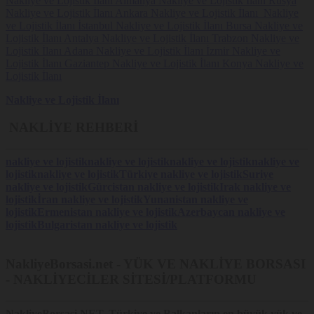
Nakliye ve Lojistik İlanı
Almanya Nakliye ve Lojistik İlanı
Rusya
Nakliye ve Lojistik İlanı
Ankara Nakliye ve Lojistik İlanı
Nakliye
ve Lojistik İlanı
İstanbul Nakliye ve Lojistik İlanı
Bursa Nakliye ve
Lojistik İlanı
Antalya Nakliye ve Lojistik İlanı
Trabzon Nakliye ve
Lojistik İlanı
Adana Nakliye ve Lojistik İlanı
İzmir Nakliye ve
Lojistik İlanı
Gaziantep Nakliye ve Lojistik İlanı
Konya Nakliye ve
Lojistik İlanı
Nakliye ve Lojistik İlanı
NAKLİYE REHBERİ
nakliye ve lojistik
nakliye ve lojistik
nakliye ve lojistik
nakliye ve
lojistik
nakliye ve lojistik
Türkiye nakliye ve lojistik
Suriye
nakliye ve lojistik
Gürcistan nakliye ve lojistik
Irak nakliye ve
lojistik
İran nakliye ve lojistik
Yunanistan nakliye ve
lojistik
Ermenistan nakliye ve lojistik
Azerbaycan nakliye ve
lojistik
Bulgaristan nakliye ve lojistik
NakliyeBorsasi.net - YÜK VE NAKLİYE BORSASI
- NAKLİYECİLER SİTESİ/PLATFORMU
NakliyeBorsasi.NET
, Türkiye ve Balkanların en büyük yük ve