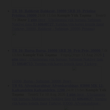
www.aboutcookies.org
ve
www.allaboutcookies.org
adreslerini
ziyaret edebilirisiniz.
TR 10- Balıkesir
Balıkesir, 10000
SRB 10- Pristina
Hangi Çerezler Kullanılmaktadır?
Pristina, 10000
24.0t
13.6m
Komple Yük Taşıma
Tenteli
Tır
Hazır
1 gün
önce ,
Uluslararası yük borsası- Sırbistan
Çerezler,
sahipleri, kullanım ömürleri ve kullanım amaçları
Nakliye ilanı ID
60640727
: Yurtdışı yük/kargo lojistik ilanı(
açısında kategorize edilebilir:
Türkiye, 10000, Balıkesir - Sırbistan, 10000, Pristina)
Çerezi yerleştiren tarafa göre,
Platform çerezleri ve üçüncü taraf
Çerezler kullanılmaktadır.
Platform çerezleri, Nakliyeborsasi tarafından oluşturulurken,
üçüncü taraf çerezlerini Nakliyeborsasi ile iş birlikteliği olan
farklı firmalar yönetmektedir.
TR 16- Bursa
Bursa, 16000
SRB 30- Peje
Peje, 30000
7.0t
Aktif olduğu süreye göre,
oturum çerezleri
ve
kalıcı çerezler
13.6m
Komple Yük Taşıma
Frigo
13 Aug 2026
1
kullanılmaktadır.
Oturum çerezleri
ziyaretçinin Platform’u terk
gün
önce ,
Uluslararası yük borsası- Sırbistan Nakliye ilanı
etmesiyle birlikte silinirken,
kalıcı çerezler
ise kullanım alanına
ID
60640715
: Yurtdışı yük/kargo lojistik ilanı( Türkiye,
bağlı olarak çeşitli sürelerle ziyaretçilerin cihazlarında
kalabilmektedir.
Kullanım amaçlarına göre, Platform’da
teknik çerezler, doğrulama çerezleri, hedefleme/reklam
16000, Bursa - Sırbistan, 30000, Peje)
çerezleri, kişiselleştirme çerezleri
TR 03- Afyonkarahisar
Afyonkarahisar, 03000
MK 12-
ve
analitik çerezler
kullanılmaktadır.
Kalkandelen
Kalkandelen, 1200
24.0t
13.6m
Komple Yük
Neden Çerezler Kullanılmaktadır?
Taşıma
Tenteli Tır
10 Aug 2026
1 gün
önce ,
Uluslararası
yük borsası- Makedonya Nakliye ilanı ID
60640637
: Yurtdışı
Platform’da, Çerezler aşağıdaki amaçlar kapsamında kullanılmaktadır:
yük/kargo lojistik ilanı( Türkiye, 03000, Afyonkarahisar -
Platform’un çalışması için gerekli temel fonksiyonları