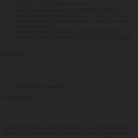
uyarısının kapatılması ve Site’nin kullanılmaya devam edilmesi
attım sizlere. Kontrol edebilir misiniz?
halinde Çerez kullanımına rıza verildiği kabul edilmektedir.
IBEX Expo Logistics A.Ş Sahtekar firma Nakliyeci
Kullanıcıların Çerez tercihlerini değiştirme imkânı her zaman saklıdır.
arkadaşlar bilginiz olsun
23 May 2024, 14:31+03
IBEX
Nakliyeborsasi, Politika hükümlerini dilediği zaman değiştirebilir.
Expo Logistics A.ŞBu firmaya kesinlikle araç tahsis etmeyin
Güncel Politika Platform’da yayınlandığı tarihte yürürlük kazanır.
sahtekarlar ve&nbs…
MAFLOG LOJİSTİK Ankara Friması ile kesinlikle
çalışmayın ödeme yapmıyorlar. 0 539 643 29 90 AHMET
19 Oct 2023, 15:59+03
Forumlar
Trafiğe çıkma yasakları
Bütün yasaklar
Türkiye Nakliye ve Lojistik İlanı
Nakliye ve Lojistik İlanı
İngiltere
Nakliye ve Lojistik İlanı
İtalya Nakliye ve Lojistik İlanı
Türkiye