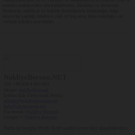
nakliye nakliyeciler sitesi/platformu. İthalatçı ve ihracatçı
firmların, nakliyat ve lojistik firmalarıyla buluştuğu, bilgi
alışverişi yaptığı, binlerce yük ve boş araç ilanı sunduğu, en
verimli nakliye portalıdır.
NakliyeBorsası.NET
Tel:
+90 850 4 663 663
Skype:
nakliyeborsasi
İrtibat İçin Elektronik Posta:
admin@nakliyeborsasi.net
info@cargoagent.net
Facebook:
Nakliye Borsasi
Google +:
Nakliye Borsasi
Hafta içi hergün 09.00-18.00 saatleri arası bize ulaşabilirsiniz.