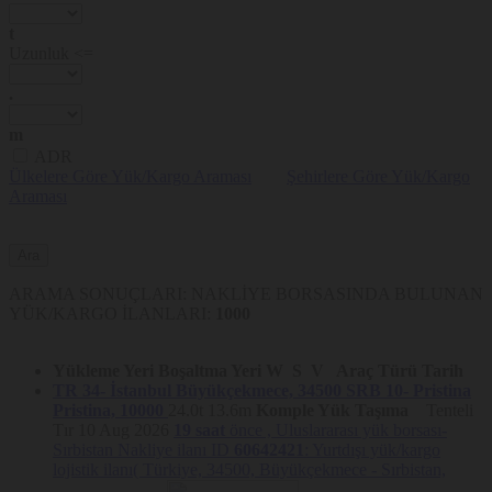
t
Uzunluk <=
.
m
ADR
Ülkelere Göre Yük/Kargo Araması
Şehirlere Göre Yük/Kargo
Araması
ARAMA SONUÇLARI: NAKLİYE BORSASINDA BULUNAN
YÜK/KARGO İLANLARI:
1000
Yükleme Yeri
Boşaltma Yeri
W
S
V
Araç Türü
Tarih
TR 34- İstanbul
Büyükçekmece, 34500
SRB 10- Pristina
Pristina, 10000
24.0t
13.6m
Komple Yük Taşıma
Tenteli
Tır
10 Aug 2026
19 saat
önce ,
Uluslararası yük borsası-
Sırbistan Nakliye ilanı ID
60642421
: Yurtdışı yük/kargo
lojistik ilanı( Türkiye, 34500, Büyükçekmece - Sırbistan,