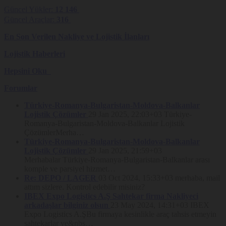
Güncel Yükler:
12 146
Çerez Politikası:
Güncel Araçlar:
316
En Son Verilen Nakliye ve Lojistik İlanları
NAKBOR NAKLİYE BORSASI VE BİLİŞİM TİCARET LİMİTED
ŞİRK.
(“Nakliyeborsasi”)
olarak, kullanıcılarımızın hizmetlerimizden
güvenli ve eksiksiz şekilde faydalanmalarını sağlamak amacıyla
Lojistik Haberleri
sitemizi kullanan kişilerin gizliliğini korumak için çalışıyoruz.
Hepsini Oku
Çoğu web sitesinde olduğu gibi, Nakliyeborsasi.com ve net
(“Site”)
ile
mobil uygulamanın (hepsi birlikte
“Platform”
olarak anılacaktır)
Forumlar
ziyaretçilere kişisel içerik ve reklamlar göstermek, site içinde analitik
faaliyetler gerçekleştirmek ve
üye
kullanım alışkanlıklarını takip
etmek amacıyla Çerezler kullanılmaktadır.
Türkiye-Romanya-Bulgaristan-Moldova-Balkanlar
Lojistik Çözümler
29 Jan 2025, 22:03+03
Türkiye-
İşbu Çerez Politakası Nakliyeborsasi.com ve net Gizlilik Politikası’nın
Romanya-Bulgaristan-Moldova-Balkanlar Lojistik
ayrılmaz bir parçasıdır.
ÇözümlerMerha…
Türkiye-Romanya-Bulgaristan-Moldova-Balkanlar
Nakliyeborsasi, bu Çerez Politikası’nı
(“Politika”)
Site’de hangi
Çerezlerin kullanıldığını ve kullanıcıların bu konudaki tercihlerini nasıl
Lojistik Çözümler
29 Jan 2025, 21:59+03
yönetebileceğini açıklamak amacıyla hazırlamıştır. Nakliyeborsasi
Merhabalar Türkiye-Romanya-Bulgaristan-Balkanlar arası
tarafından kişisel verilerinizin işlenmesine ilişkin daha detaylı bilgi için
komple ve parsiyel hizmet…
Nakliyeborsasi.com
Gizlilik Politikası’nı
incelemenizi tavsiye ederiz.
Re: DEPO / LAGER
03 Oct 2024, 15:33+03
merhaba, mail
Çerez (“Cookie”) Nedir?
attım sizlere. Kontrol edebilir misiniz?
IBEX Expo Logistics A.Ş Sahtekar firma Nakliyeci
arkadaşlar bilginiz olsun
23 May 2024, 14:31+03
IBEX
Çerezler, ziyaret ettiğiniz internet siteleri tarafından tarayıcılar
aracılığıyla cihazınıza veya ağ sunucusuna depolanan küçük metin
Expo Logistics A.ŞBu firmaya kesinlikle araç tahsis etmeyin
dosyalarıdır. Çerezler, ziyaret ettiğiniz web sitesiyle ilişkili sunucular
sahtekarlar ve&nbs…