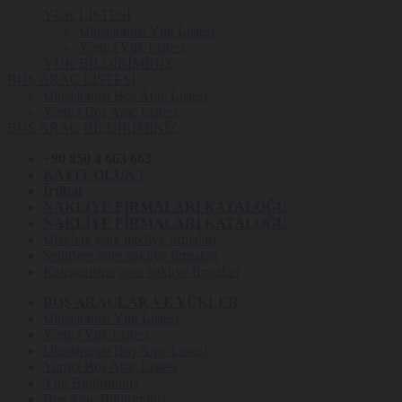
YÜK LİSTESİ
Uluslararası Yük Listesi
Yurtiçi Yük Listesi
YÜK BİLDİRİMİNİZ
BOŞ ARAÇ LİSTESİ
Uluslararası Boş Araç Listesi
Yurtiçi Boş Araç Listesi
BOŞ ARAÇ BİLDİRİMİNİZ
+90 850 4 663 663
KAYIT OLUN !
İrtibat
NAKLİYE FİRMALARI KATALOĞU
NAKLİYE FİRMALARI KATALOĞU
Ülkelere göre nakliye firmaları
Şehirlere göre nakliye firmaları
Kategorisine göre nakliye firmaları
BOŞ ARAÇLAR VE YÜKLER
Uluslararası Yük Listesi
Yurtiçi Yük Listesi
Uluslararası Boş Araç Listesi
Yurtiçi Boş Araç Listesi
Yük Bildiriminiz
Boş Araç Bildiriminiz