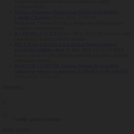
Romanya-Bulgaristan-Moldova-Balkanlar Lojistik
ŞİRK.
(“Nakliyeborsasi”)
olarak, kullanıcılarımızın hizmetlerimizden
ÇözümlerMerha…
güvenli ve eksiksiz şekilde faydalanmalarını sağlamak amacıyla
Türkiye-Romanya-Bulgaristan-Moldova-Balkanlar
sitemizi kullanan kişilerin gizliliğini korumak için çalışıyoruz.
Lojistik Çözümler
29 Jan 2025, 21:59+03
Çoğu web sitesinde olduğu gibi, Nakliyeborsasi.com ve net
(“Site”)
ile
Merhabalar Türkiye-Romanya-Bulgaristan-Balkanlar arası
mobil uygulamanın (hepsi birlikte
“Platform”
olarak anılacaktır)
komple ve parsiyel hizmet…
ziyaretçilere kişisel içerik ve reklamlar göstermek, site içinde analitik
Re: DEPO / LAGER
03 Oct 2024, 15:33+03
merhaba, mail
faaliyetler gerçekleştirmek ve
üye
kullanım alışkanlıklarını takip
attım sizlere. Kontrol edebilir misiniz?
etmek amacıyla Çerezler kullanılmaktadır.
IBEX Expo Logistics A.Ş Sahtekar firma Nakliyeci
İşbu Çerez Politakası Nakliyeborsasi.com ve net Gizlilik Politikası’nın
arkadaşlar bilginiz olsun
23 May 2024, 14:31+03
IBEX
ayrılmaz bir parçasıdır.
Expo Logistics A.ŞBu firmaya kesinlikle araç tahsis etmeyin
sahtekarlar ve&nbs…
Nakliyeborsasi, bu Çerez Politikası’nı
(“Politika”)
Site’de hangi
MAFLOG LOJİSTİK Ankara Friması ile kesinlikle
Çerezlerin kullanıldığını ve kullanıcıların bu konudaki tercihlerini nasıl
yönetebileceğini açıklamak amacıyla hazırlamıştır. Nakliyeborsasi
çalışmayın ödeme yapmıyorlar. 0 539 643 29 90 AHMET
tarafından kişisel verilerinizin işlenmesine ilişkin daha detaylı bilgi için
19 Oct 2023, 15:59+03
Nakliyeborsasi.com
Gizlilik Politikası’nı
incelemenizi tavsiye ederiz.
Forumlar
Çerez (“Cookie”) Nedir?
Çerezler, ziyaret ettiğiniz internet siteleri tarafından tarayıcılar
aracılığıyla cihazınıza veya ağ sunucusuna depolanan küçük metin
dosyalarıdır. Çerezler, ziyaret ettiğiniz web sitesiyle ilişkili sunucular
tarafından oluşturulurlar. Böylelikle ziyaretçi aynı siteyi ziyaret
ettiğinde sunucu bunu anlayabilir.
Trafiğe çıkma yasakları
Çerezler, ziyaretçilere ilişkin isim, cinsiyet veya adres gibi kişisel
Bütün yasaklar
verileri içermezler. Çerezler konusunda daha detaylı bilgi için