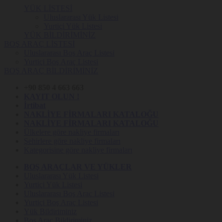
YÜK LİSTESİ
Uluslararası Yük Listesi
Yurtiçi Yük Listesi
YÜK BİLDİRİMİNİZ
BOŞ ARAÇ LİSTESİ
Uluslararası Boş Araç Listesi
Yurtiçi Boş Araç Listesi
BOŞ ARAÇ BİLDİRİMİNİZ
+90 850 4 663 663
KAYIT OLUN !
İrtibat
NAKLİYE FİRMALARI KATALOĞU
NAKLİYE FİRMALARI KATALOĞU
Ülkelere göre nakliye firmaları
Şehirlere göre nakliye firmaları
Kategorisine göre nakliye firmaları
BOŞ ARAÇLAR VE YÜKLER
Uluslararası Yük Listesi
Yurtiçi Yük Listesi
Uluslararası Boş Araç Listesi
Yurtiçi Boş Araç Listesi
Yük Bildiriminiz
Boş Araç Bildiriminiz