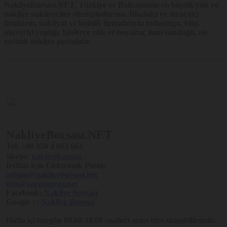
Platform’un çalışması için gerekli temel fonksiyonları
NakliyeBorsasi.NET
, Türkiye ve Balkanların en büyük yük ve
gerçekleştirmek.
nakliye nakliyeciler sitesi/platformu. İthalatçı ve ihracatçı
Örneğin, Nakliyeborsasi üyelerinin, verdiği bildirimlerin ilanı
firmların, nakliyat ve lojistik firmalarıyla buluştuğu, bilgi
süresince kaybolmaması. Oturum açan üyelerin Platform’da
farklı sayfaları ziyaret ederken tekrar şifre girmelerine gerek
alışverişi yaptığı, binlerce yük ve boş araç ilanı sunduğu, en
kalmaması.
verimli nakliye portalıdır.
Platform’u analiz etmek ve Platform’un performansını
arttırmak.
Örneğin, Platform’un üzerinde çalıştığı farklı sunucuların
entegrasyonu, Platform’u ziyaret edenlerin sayısının tespit
edilmesi ve buna göre performans ayarlarının yapılması ya da
ziyaretçilerin aradıklarını bulmalarının kolaylaştırılması.
Platform’un işlevselliğini arttırmak ve kullanım kolaylığı
sağlamak.
Örneğin, Platform üzerinden üçüncü taraf sosyal medya
mecralarına paylaşımda bulunmak, Platform’u ziyaret eden
NakliyeBorsası.NET
ziyaretçinin daha sonraki ziyaretinde kullanıcı adı bilgisinin ya
da arama sorgularının hatırlanması
Tel:
+90 850 4 663 663
Skype:
nakliyeborsasi
Kişiselleştirme, hedefleme ve reklamcılık faaliyeti
İrtibat İçin Elektronik Posta:
gerçekleştirmek.
admin@nakliyeborsasi.net
Örneğin, ziyaretçilerin görüntüledikleri sayfa ve ürünler
üzerinden ziyaretçilerin ilgi alanlarıyla bağlantılı reklam
info@cargoagent.net
gösterilmesi.
Facebook:
Nakliye Borsasi
Google +:
Nakliye Borsasi
Çerez Tercihlerinizi Nasıl
Yönetebilirsiniz?
Hafta içi hergün 09.00-18.00 saatleri arası bize ulaşabilirsiniz.