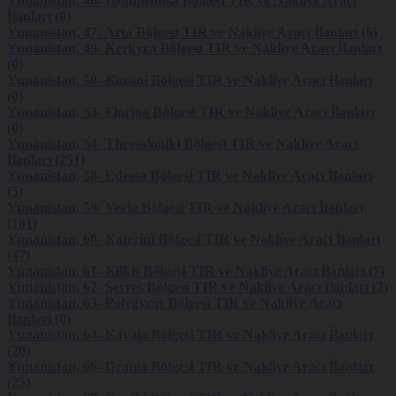
Yunanistan,
46- Igoumenitsa
Bölgesi TIR ve Nakliye Aracı
Talep/Şikayet Yönetimi Bilgisi
İlanları (0)
Yunanistan,
47- Arta
Bölgesi TIR ve Nakliye Aracı İlanları (6)
Yunanistan,
49- Kerkyra
Bölgesi TIR ve Nakliye Aracı İlanları
(0)
Kişisel Verilerin Korunması Kanunu’nun 3. ve 7. maddeleri dairesince,
geri döndürülemeyecek şekilde anonim hale getirilen veriler, anılan
Yunanistan,
50- Kozani
Bölgesi TIR ve Nakliye Aracı İlanları
kanun hükümleri uyarınca kişisel veri olarak kabul edilmeyecek ve bu
(0)
verilere ilişkin işleme faaliyetleri işbu Politika hükümleri ile bağlı
Yunanistan,
53- Florina
Bölgesi TIR ve Nakliye Aracı İlanları
olmaksızın gerçekleştirecektir.
(0)
Yunanistan,
54- Thessaloniki
Bölgesi TIR ve Nakliye Aracı
Kişisel Veri İşleme Amaçları
İlanları (251)
Yunanistan,
58- Edessa
Bölgesi TIR ve Nakliye Aracı İlanları
Nakliyeborsasi, Veri Sahibi tarafından sağlanan kişisel verileri, üyelik
kaydı ve hesabının oluşturulması ve buna ilişkin kayıtların tutulması,
(5)
Veri Sahibi’nin Platform üzerinden sağlanan hizmetlerden
Yunanistan,
59- Veria
Bölgesi TIR ve Nakliye Aracı İlanları
faydalandırılması sistem hatalarının tespit edilerek performans
(161)
takibinin yapılması ve Platform’un işleyişinin iyileştirilmesi, bakım ve
Yunanistan,
60- Katerini
Bölgesi TIR ve Nakliye Aracı İlanları
destek hizmetleri ile yedekleme hizmetlerinin sunulması amaçları
(47)
dahil olmak üzere Nakliyeborsasi tarafından sunulan hizmetlerden ilgili
kişileri faydalandırmak için gerekli çalışmaların iş birimleri tarafından
Yunanistan,
61- Kilkis
Bölgesi TIR ve Nakliye Aracı İlanları (7)
yapılması ve ilgili iş süreçlerinin yürütülmesi ile bu hizmetlerin ilgili
Yunanistan,
62- Serres
Bölgesi TIR ve Nakliye Aracı İlanları (2)
kişilerin beğeni, kullanım alışkanlıkları ve ihtiyaçlarına göre
Yunanistan,
63- Polygyros
Bölgesi TIR ve Nakliye Aracı
özelleştirilerek ilgili kişilere önerilmesi ve tanıtılması için gerekli olan
İlanları (0)
aktivitelerin planlanması ve icrası, Nakliyeborsasi tarafından yürütülen
Yunanistan,
64- Kavala
Bölgesi TIR ve Nakliye Aracı İlanları
ticari faaliyetlerin gerçekleştirilmesi için ilgili iş birimleri tarafından
gerekli çalışmaların yapılması ve buna bağlı iş süreçlerinin
(20)
yürütülmesi, Nakliyeborsasi ve iş ilişkisi içerisinde bulunduğu kişilerin
Yunanistan,
66- Drama
Bölgesi TIR ve Nakliye Aracı İlanları
hukuki, teknik ve ticari-iş güvenliğinin temini ile Nakliyeborsasi’nın
(25)
ticari ve/veya iş stratejilerinin planlanması ve icrası amaçlarıyla