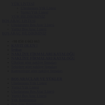
YÜK LİSTESİ
Uluslararası Yük Listesi
Yurtiçi Yük Listesi
YÜK BİLDİRİMİNİZ
BOŞ ARAÇ LİSTESİ
Uluslararası Boş Araç Listesi
Yurtiçi Boş Araç Listesi
BOŞ ARAÇ BİLDİRİMİNİZ
+90 850 4 663 663
KAYIT OLUN !
İrtibat
NAKLİYE FİRMALARI KATALOĞU
NAKLİYE FİRMALARI KATALOĞU
Ülkelere göre nakliye firmaları
Şehirlere göre nakliye firmaları
Kategorisine göre nakliye firmaları
BOŞ ARAÇLAR VE YÜKLER
Uluslararası Yük Listesi
Yurtiçi Yük Listesi
Uluslararası Boş Araç Listesi
Yurtiçi Boş Araç Listesi
Yük Bildiriminiz
Boş Araç Bildiriminiz