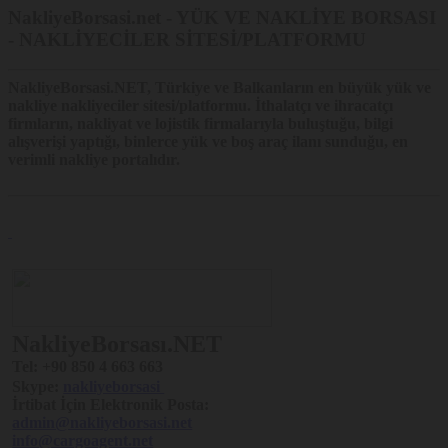
NakliyeBorsasi.net - YÜK VE NAKLİYE BORSASI
Platform’un çalışması için gerekli temel fonksiyonları
- NAKLİYECİLER SİTESİ/PLATFORMU
gerçekleştirmek.
Örneğin, Nakliyeborsasi üyelerinin, verdiği bildirimlerin ilanı
süresince kaybolmaması. Oturum açan üyelerin Platform’da
farklı sayfaları ziyaret ederken tekrar şifre girmelerine gerek
NakliyeBorsasi.NET
, Türkiye ve Balkanların en büyük yük ve
kalmaması.
nakliye nakliyeciler sitesi/platformu. İthalatçı ve ihracatçı
firmların, nakliyat ve lojistik firmalarıyla buluştuğu, bilgi
Platform’u analiz etmek ve Platform’un performansını
arttırmak.
alışverişi yaptığı, binlerce yük ve boş araç ilanı sunduğu, en
Örneğin, Platform’un üzerinde çalıştığı farklı sunucuların
verimli nakliye portalıdır.
entegrasyonu, Platform’u ziyaret edenlerin sayısının tespit
edilmesi ve buna göre performans ayarlarının yapılması ya da
ziyaretçilerin aradıklarını bulmalarının kolaylaştırılması.
Platform’un işlevselliğini arttırmak ve kullanım kolaylığı
sağlamak.
Örneğin, Platform üzerinden üçüncü taraf sosyal medya
mecralarına paylaşımda bulunmak, Platform’u ziyaret eden
ziyaretçinin daha sonraki ziyaretinde kullanıcı adı bilgisinin ya
da arama sorgularının hatırlanması
Kişiselleştirme, hedefleme ve reklamcılık faaliyeti
NakliyeBorsası.NET
gerçekleştirmek.
Örneğin, ziyaretçilerin görüntüledikleri sayfa ve ürünler
Tel:
+90 850 4 663 663
üzerinden ziyaretçilerin ilgi alanlarıyla bağlantılı reklam
Skype:
nakliyeborsasi
gösterilmesi.
İrtibat İçin Elektronik Posta:
admin@nakliyeborsasi.net
Çerez Tercihlerinizi Nasıl
info@cargoagent.net
Yönetebilirsiniz?