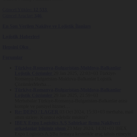
amaçların gerçekleştirilebilmesi için Nakliyeborsasi’nın hizmetlerinden
faydalandığı üçüncü kişilere, söz konusu hizmetlerin temini amacıyla
Güncel Yükler:
12 533
sınırlı olmak üzere aktarılabilecektir. Nakliyeborsasi, Veri Sahibi
Güncel Araçlar:
346
deneyiminin geliştirilmesi (iyileştirme ve kişiselleştirme dâhil), Veri
Sahibi’nin güvenliğini sağlamak, hileli ya da izinsiz kullanımları tespit
En Son Verilen Nakliye ve Lojistik İlanları
etmek, operasyonel değerlendirme araştırılması, Platform hizmetlerine
ilişkin hataların giderilmesi ve işbu Gizlilik Politikası’nda yer alan
amaçlardan herhangi birisini gerçekleştirebilmek için SMS gönderimi
Lojistik Haberleri
yapanlar da dahil olmak üzere dış kaynak hizmet sağlayıcıları,
barındırma hizmet sağlayıcıları (hosting servisleri), hukuk büroları,
Hepsini Oku
araştırma şirketleri, çağrı merkezleri gibi üçüncü kişiler ile
paylaşabilecektir.
Forumlar
Kişisel veriler, Kanun’un 8. ve 9. maddelerinde belirtilen kişisel veri
işleme şartları ve amaçları çerçevesinde, kanunen yetkili kamu kurum
Türkiye-Romanya-Bulgaristan-Moldova-Balkanlar
ve kuruluşları ile kanunen yetkili özel kurumlar ile paylaşılabilecek, bu
Lojistik Çözümler
29 Jan 2025, 22:03+03
Türkiye-
amaçlarla sınırlı olarak Kanun m.9’da işaret edilen usul esaslar ile
Romanya-Bulgaristan-Moldova-Balkanlar Lojistik
Kişisel Verileri Koruma Kurulu kararları çerçevesinde yurt dışına
ÇözümlerMerha…
aktarılabilecektir.
Türkiye-Romanya-Bulgaristan-Moldova-Balkanlar
Kişisel Verilerin Toplanma Yöntemi ve
Lojistik Çözümler
29 Jan 2025, 21:59+03
Hukuki Sebebi
Merhabalar Türkiye-Romanya-Bulgaristan-Balkanlar arası
komple ve parsiyel hizmet…
Kişisel veriler, Platform üzerinden ve elektronik ortamda
Re: DEPO / LAGER
03 Oct 2024, 15:33+03
merhaba, mail
toplanmaktadır. Yukarıda belirtilen hukuki sebeplerle toplanan kişisel
attım sizlere. Kontrol edebilir misiniz?
veriler 6698 sayılı Kanun’un 5. ve 6. maddelerinde ve bu Gizlilik
IBEX Expo Logistics A.Ş Sahtekar firma Nakliyeci
Politikası’nda belirtilen amaçlarla işlenebilmekte ve aktarılabilmektedir.
arkadaşlar bilginiz olsun
23 May 2024, 14:31+03
IBEX
Expo Logistics A.ŞBu firmaya kesinlikle araç tahsis etmeyin
Kişisel Veri Sahibinin Hakları