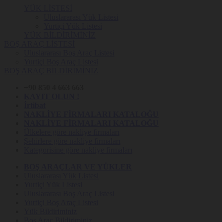
YÜK LİSTESİ
Uluslararası Yük Listesi
Yurtiçi Yük Listesi
YÜK BİLDİRİMİNİZ
BOŞ ARAÇ LİSTESİ
Uluslararası Boş Araç Listesi
Yurtiçi Boş Araç Listesi
BOŞ ARAÇ BİLDİRİMİNİZ
+90 850 4 663 663
KAYIT OLUN !
İrtibat
NAKLİYE FİRMALARI KATALOĞU
NAKLİYE FİRMALARI KATALOĞU
Ülkelere göre nakliye firmaları
Şehirlere göre nakliye firmaları
Kategorisine göre nakliye firmaları
BOŞ ARAÇLAR VE YÜKLER
Uluslararası Yük Listesi
Yurtiçi Yük Listesi
Uluslararası Boş Araç Listesi
Yurtiçi Boş Araç Listesi
Yük Bildiriminiz
Boş Araç Bildiriminiz