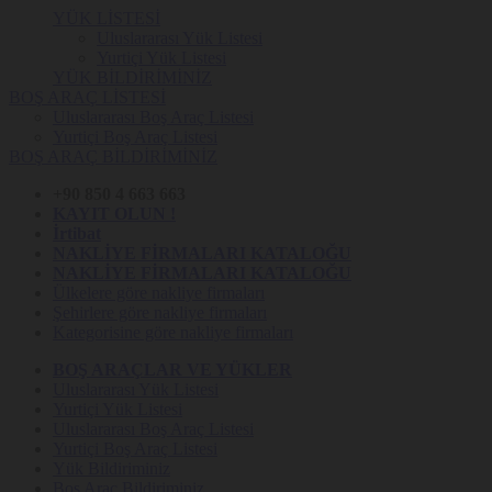
YÜK LİSTESİ
Uluslararası Yük Listesi
Yurtiçi Yük Listesi
YÜK BİLDİRİMİNİZ
BOŞ ARAÇ LİSTESİ
Uluslararası Boş Araç Listesi
Yurtiçi Boş Araç Listesi
BOŞ ARAÇ BİLDİRİMİNİZ
+90 850 4 663 663
KAYIT OLUN !
İrtibat
NAKLİYE FİRMALARI KATALOĞU
NAKLİYE FİRMALARI KATALOĞU
Ülkelere göre nakliye firmaları
Şehirlere göre nakliye firmaları
Kategorisine göre nakliye firmaları
BOŞ ARAÇLAR VE YÜKLER
Uluslararası Yük Listesi
Yurtiçi Yük Listesi
Uluslararası Boş Araç Listesi
Yurtiçi Boş Araç Listesi
Yük Bildiriminiz
Boş Araç Bildiriminiz