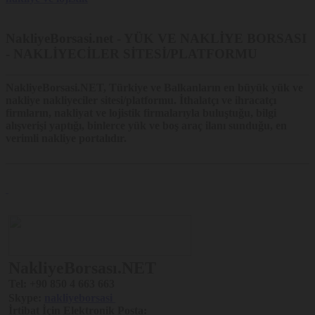
Çerezler,
sahipleri, kullanım ömürleri ve kullanım amaçları
açısında kategorize edilebilir:
Çerezi yerleştiren tarafa göre,
NakliyeBorsasi.net - YÜK VE NAKLİYE BORSASI
Platform çerezleri ve üçüncü taraf
Çerezler kullanılmaktadır.
- NAKLİYECİLER SİTESİ/PLATFORMU
Platform çerezleri, Nakliyeborsasi tarafından oluşturulurken,
üçüncü taraf çerezlerini Nakliyeborsasi ile iş birlikteliği olan
farklı firmalar yönetmektedir.
NakliyeBorsasi.NET
, Türkiye ve Balkanların en büyük yük ve
Aktif olduğu süreye göre,
oturum çerezleri
ve
kalıcı çerezler
nakliye nakliyeciler sitesi/platformu. İthalatçı ve ihracatçı
kullanılmaktadır.
Oturum çerezleri
ziyaretçinin Platform’u terk
firmların, nakliyat ve lojistik firmalarıyla buluştuğu, bilgi
etmesiyle birlikte silinirken,
kalıcı çerezler
ise kullanım alanına
alışverişi yaptığı, binlerce yük ve boş araç ilanı sunduğu, en
bağlı olarak çeşitli sürelerle ziyaretçilerin cihazlarında
verimli nakliye portalıdır.
kalabilmektedir.
Kullanım amaçlarına göre, Platform’da
teknik çerezler, doğrulama çerezleri, hedefleme/reklam
çerezleri, kişiselleştirme çerezleri
ve
analitik çerezler
kullanılmaktadır.
Neden Çerezler Kullanılmaktadır?
Platform’da, Çerezler aşağıdaki amaçlar kapsamında kullanılmaktadır:
Platform’un çalışması için gerekli temel fonksiyonları
NakliyeBorsası.NET
gerçekleştirmek.
Örneğin, Nakliyeborsasi üyelerinin, verdiği bildirimlerin ilanı
Tel:
+90 850 4 663 663
süresince kaybolmaması. Oturum açan üyelerin Platform’da
Skype:
nakliyeborsasi
farklı sayfaları ziyaret ederken tekrar şifre girmelerine gerek
İrtibat İçin Elektronik Posta:
kalmaması.