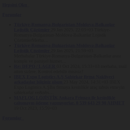
edilmesini isteme ve bu kapsamda yapılan işlemin kişisel
Hepsini Oku
verilerin aktarıldığı üçüncü kişilere bildirilmesini isteme,
İşlenen verilerin münhasıran otomatik sistemler vasıtasıyla
Forumlar
analiz edilmesi suretiyle kişinin kendisi aleyhine bir sonucun
ortaya çıkmasına itiraz etme ve kişisel verilerin kanuna aykırı
Türkiye-Romanya-Bulgaristan-Moldova-Balkanlar
olarak işlenmesi sebebiyle zarara uğraması halinde zararın
Lojistik Çözümler
29 Jan 2025, 22:03+03
Türkiye-
giderilmesini talep etme haklarına sahiptir.
Romanya-Bulgaristan-Moldova-Balkanlar Lojistik
Söz konusu hakların kullanımına ilişkin talepler, kişisel veri sahipleri
ÇözümlerMerha…
tarafından
www.nakliyeborsasi.com
ve net adreslerinde yer alan 6698
Türkiye-Romanya-Bulgaristan-Moldova-Balkanlar
sayılı Kanun Kapsamında Nakliyeborsasi tarafından hazırlanan
Lojistik Çözümler
29 Jan 2025, 21:59+03
Kişisel Verilerin İşlenmesi ve Korunmasına ilişkin Politika
’da
Merhabalar Türkiye-Romanya-Bulgaristan-Balkanlar arası
belirtilen yöntemlerle iletilebilecektir. Nakliyeborsasi, söz konusu
talepleri otuz gün içerisinde sonuçlandıracaktır. Nakliyeborsasi’nın
komple ve parsiyel hizmet…
taleplere ilişkin olarak Kişisel Verileri Koruma Kurulu tarafından
Re: DEPO / LAGER
03 Oct 2024, 15:33+03
merhaba, mail
belirlenen (varsa) ücret tarifesi üzerinden ücret talep etme hakkı
attım sizlere. Kontrol edebilir misiniz?
saklıdır.
IBEX Expo Logistics A.Ş Sahtekar firma Nakliyeci
arkadaşlar bilginiz olsun
23 May 2024, 14:31+03
IBEX
Expo Logistics A.ŞBu firmaya kesinlikle araç tahsis etmeyin
Çerez Politikası:
sahtekarlar ve&nbs…
MAFLOG LOJİSTİK Ankara Friması ile kesinlikle
çalışmayın ödeme yapmıyorlar. 0 539 643 29 90 AHMET
NAKBOR NAKLİYE BORSASI VE BİLİŞİM TİCARET LİMİTED
19 Oct 2023, 15:59+03
ŞİRK.
(“Nakliyeborsasi”)
olarak, kullanıcılarımızın hizmetlerimizden
güvenli ve eksiksiz şekilde faydalanmalarını sağlamak amacıyla
Forumlar
sitemizi kullanan kişilerin gizliliğini korumak için çalışıyoruz.
Çoğu web sitesinde olduğu gibi, Nakliyeborsasi.com ve net
(“Site”)
ile