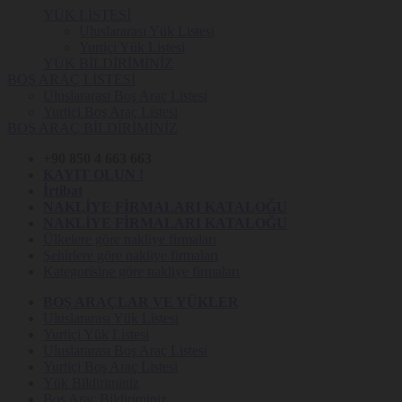
YÜK LİSTESİ
Uluslararası Yük Listesi
Yurtiçi Yük Listesi
YÜK BİLDİRİMİNİZ
BOŞ ARAÇ LİSTESİ
Uluslararası Boş Araç Listesi
Yurtiçi Boş Araç Listesi
BOŞ ARAÇ BİLDİRİMİNİZ
+90 850 4 663 663
KAYIT OLUN !
İrtibat
NAKLİYE FİRMALARI KATALOĞU
NAKLİYE FİRMALARI KATALOĞU
Ülkelere göre nakliye firmaları
Şehirlere göre nakliye firmaları
Kategorisine göre nakliye firmaları
BOŞ ARAÇLAR VE YÜKLER
Uluslararası Yük Listesi
Yurtiçi Yük Listesi
Uluslararası Boş Araç Listesi
Yurtiçi Boş Araç Listesi
Yük Bildiriminiz
Boş Araç Bildiriminiz