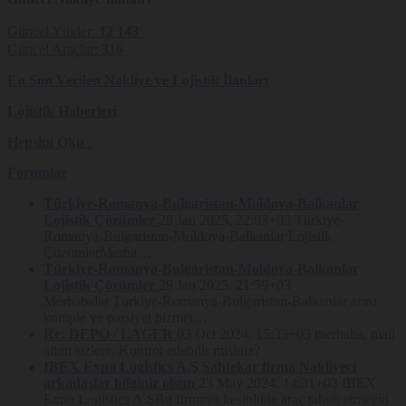
amaçların gerçekleştirilebilmesi için Nakliyeborsasi’nın hizmetlerinden
faydalandığı üçüncü kişilere, söz konusu hizmetlerin temini amacıyla
Güncel Yükler:
12 143
sınırlı olmak üzere aktarılabilecektir. Nakliyeborsasi, Veri Sahibi
deneyiminin geliştirilmesi (iyileştirme ve kişiselleştirme dâhil), Veri
Güncel Araçlar:
316
Sahibi’nin güvenliğini sağlamak, hileli ya da izinsiz kullanımları tespit
etmek, operasyonel değerlendirme araştırılması, Platform hizmetlerine
En Son Verilen Nakliye ve Lojistik İlanları
ilişkin hataların giderilmesi ve işbu Gizlilik Politikası’nda yer alan
amaçlardan herhangi birisini gerçekleştirebilmek için SMS gönderimi
Lojistik Haberleri
yapanlar da dahil olmak üzere dış kaynak hizmet sağlayıcıları,
barındırma hizmet sağlayıcıları (hosting servisleri), hukuk büroları,
Hepsini Oku
araştırma şirketleri, çağrı merkezleri gibi üçüncü kişiler ile
paylaşabilecektir.
Forumlar
Kişisel veriler, Kanun’un 8. ve 9. maddelerinde belirtilen kişisel veri
işleme şartları ve amaçları çerçevesinde, kanunen yetkili kamu kurum
Türkiye-Romanya-Bulgaristan-Moldova-Balkanlar
ve kuruluşları ile kanunen yetkili özel kurumlar ile paylaşılabilecek, bu
Lojistik Çözümler
29 Jan 2025, 22:03+03
Türkiye-
amaçlarla sınırlı olarak Kanun m.9’da işaret edilen usul esaslar ile
Romanya-Bulgaristan-Moldova-Balkanlar Lojistik
Kişisel Verileri Koruma Kurulu kararları çerçevesinde yurt dışına
aktarılabilecektir.
ÇözümlerMerha…
Türkiye-Romanya-Bulgaristan-Moldova-Balkanlar
Kişisel Verilerin Toplanma Yöntemi ve
Lojistik Çözümler
29 Jan 2025, 21:59+03
Hukuki Sebebi
Merhabalar Türkiye-Romanya-Bulgaristan-Balkanlar arası
komple ve parsiyel hizmet…
Kişisel veriler, Platform üzerinden ve elektronik ortamda
Re: DEPO / LAGER
03 Oct 2024, 15:33+03
merhaba, mail
toplanmaktadır. Yukarıda belirtilen hukuki sebeplerle toplanan kişisel
attım sizlere. Kontrol edebilir misiniz?
veriler 6698 sayılı Kanun’un 5. ve 6. maddelerinde ve bu Gizlilik
IBEX Expo Logistics A.Ş Sahtekar firma Nakliyeci
Politikası’nda belirtilen amaçlarla işlenebilmekte ve aktarılabilmektedir.
arkadaşlar bilginiz olsun
23 May 2024, 14:31+03
IBEX
Kişisel Veri Sahibinin Hakları
Expo Logistics A.ŞBu firmaya kesinlikle araç tahsis etmeyin