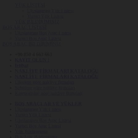
YÜK LİSTESİ
Uluslararası Yük Listesi
Yurtiçi Yük Listesi
YÜK BİLDİRİMİNİZ
BOŞ ARAÇ LİSTESİ
Uluslararası Boş Araç Listesi
Yurtiçi Boş Araç Listesi
BOŞ ARAÇ BİLDİRİMİNİZ
+90 850 4 663 663
KAYIT OLUN !
İrtibat
NAKLİYE FİRMALARI KATALOĞU
NAKLİYE FİRMALARI KATALOĞU
Ülkelere göre nakliye firmaları
Şehirlere göre nakliye firmaları
Kategorisine göre nakliye firmaları
BOŞ ARAÇLAR VE YÜKLER
Uluslararası Yük Listesi
Yurtiçi Yük Listesi
Uluslararası Boş Araç Listesi
Yurtiçi Boş Araç Listesi
Yük Bildiriminiz
Boş Araç Bildiriminiz