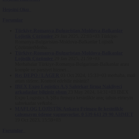
deneyiminin geliştirilmesi (iyileştirme ve kişiselleştirme dâhil), Veri
Hepsini Oku
Sahibi’nin güvenliğini sağlamak, hileli ya da izinsiz kullanımları tespit
etmek, operasyonel değerlendirme araştırılması, Platform hizmetlerine
ilişkin hataların giderilmesi ve işbu Gizlilik Politikası’nda yer alan
Forumlar
amaçlardan herhangi birisini gerçekleştirebilmek için SMS gönderimi
yapanlar da dahil olmak üzere dış kaynak hizmet sağlayıcıları,
Türkiye-Romanya-Bulgaristan-Moldova-Balkanlar
barındırma hizmet sağlayıcıları (hosting servisleri), hukuk büroları,
Lojistik Çözümler
29 Jan 2025, 22:03+03
Türkiye-
araştırma şirketleri, çağrı merkezleri gibi üçüncü kişiler ile
Romanya-Bulgaristan-Moldova-Balkanlar Lojistik
paylaşabilecektir.
ÇözümlerMerha…
Kişisel veriler, Kanun’un 8. ve 9. maddelerinde belirtilen kişisel veri
Türkiye-Romanya-Bulgaristan-Moldova-Balkanlar
işleme şartları ve amaçları çerçevesinde, kanunen yetkili kamu kurum
Lojistik Çözümler
29 Jan 2025, 21:59+03
ve kuruluşları ile kanunen yetkili özel kurumlar ile paylaşılabilecek, bu
Merhabalar Türkiye-Romanya-Bulgaristan-Balkanlar arası
amaçlarla sınırlı olarak Kanun m.9’da işaret edilen usul esaslar ile
komple ve parsiyel hizmet…
Kişisel Verileri Koruma Kurulu kararları çerçevesinde yurt dışına
aktarılabilecektir.
Re: DEPO / LAGER
03 Oct 2024, 15:33+03
merhaba, mail
attım sizlere. Kontrol edebilir misiniz?
Kişisel Verilerin Toplanma Yöntemi ve
IBEX Expo Logistics A.Ş Sahtekar firma Nakliyeci
Hukuki Sebebi
arkadaşlar bilginiz olsun
23 May 2024, 14:31+03
IBEX
Expo Logistics A.ŞBu firmaya kesinlikle araç tahsis etmeyin
Kişisel veriler, Platform üzerinden ve elektronik ortamda
sahtekarlar ve&nbs…
toplanmaktadır. Yukarıda belirtilen hukuki sebeplerle toplanan kişisel
MAFLOG LOJİSTİK Ankara Friması ile kesinlikle
veriler 6698 sayılı Kanun’un 5. ve 6. maddelerinde ve bu Gizlilik
çalışmayın ödeme yapmıyorlar. 0 539 643 29 90 AHMET
Politikası’nda belirtilen amaçlarla işlenebilmekte ve aktarılabilmektedir.
19 Oct 2023, 15:59+03
Kişisel Veri Sahibinin Hakları
Forumlar
Kanun’un 11. maddesi uyarınca veri sahipleri,