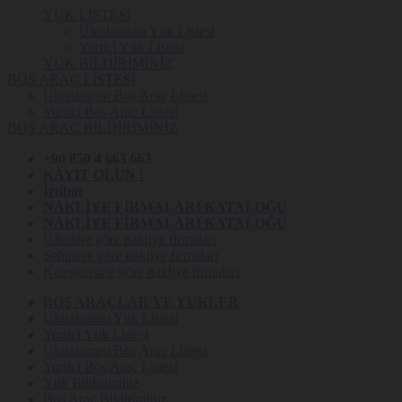
YÜK LİSTESİ
Uluslararası Yük Listesi
Yurtiçi Yük Listesi
YÜK BİLDİRİMİNİZ
BOŞ ARAÇ LİSTESİ
Uluslararası Boş Araç Listesi
Yurtiçi Boş Araç Listesi
BOŞ ARAÇ BİLDİRİMİNİZ
+90 850 4 663 663
KAYIT OLUN !
İrtibat
NAKLİYE FİRMALARI KATALOĞU
NAKLİYE FİRMALARI KATALOĞU
Ülkelere göre nakliye firmaları
Şehirlere göre nakliye firmaları
Kategorisine göre nakliye firmaları
BOŞ ARAÇLAR VE YÜKLER
Uluslararası Yük Listesi
Yurtiçi Yük Listesi
Uluslararası Boş Araç Listesi
Yurtiçi Boş Araç Listesi
Yük Bildiriminiz
Boş Araç Bildiriminiz