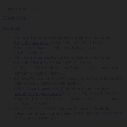
edilmesini isteme ve bu kapsamda yapılan işlemin kişisel
verilerin aktarıldığı üçüncü kişilere bildirilmesini isteme,
Lojistik Haberleri
İşlenen verilerin münhasıran otomatik sistemler vasıtasıyla
Hepsini Oku
analiz edilmesi suretiyle kişinin kendisi aleyhine bir sonucun
ortaya çıkmasına itiraz etme ve kişisel verilerin kanuna aykırı
Forumlar
olarak işlenmesi sebebiyle zarara uğraması halinde zararın
giderilmesini talep etme haklarına sahiptir.
Türkiye-Romanya-Bulgaristan-Moldova-Balkanlar
Söz konusu hakların kullanımına ilişkin talepler, kişisel veri sahipleri
Lojistik Çözümler
29 Jan 2025, 22:03+03
Türkiye-
tarafından
www.nakliyeborsasi.com
ve net adreslerinde yer alan 6698
Romanya-Bulgaristan-Moldova-Balkanlar Lojistik
sayılı Kanun Kapsamında Nakliyeborsasi tarafından hazırlanan
ÇözümlerMerha…
Kişisel Verilerin İşlenmesi ve Korunmasına ilişkin Politika
’da
Türkiye-Romanya-Bulgaristan-Moldova-Balkanlar
belirtilen yöntemlerle iletilebilecektir. Nakliyeborsasi, söz konusu
talepleri otuz gün içerisinde sonuçlandıracaktır. Nakliyeborsasi’nın
Lojistik Çözümler
29 Jan 2025, 21:59+03
taleplere ilişkin olarak Kişisel Verileri Koruma Kurulu tarafından
Merhabalar Türkiye-Romanya-Bulgaristan-Balkanlar arası
belirlenen (varsa) ücret tarifesi üzerinden ücret talep etme hakkı
komple ve parsiyel hizmet…
saklıdır.
Re: DEPO / LAGER
03 Oct 2024, 15:33+03
merhaba, mail
attım sizlere. Kontrol edebilir misiniz?
IBEX Expo Logistics A.Ş Sahtekar firma Nakliyeci
Çerez Politikası:
arkadaşlar bilginiz olsun
23 May 2024, 14:31+03
IBEX
Expo Logistics A.ŞBu firmaya kesinlikle araç tahsis etmeyin
sahtekarlar ve&nbs…
NAKBOR NAKLİYE BORSASI VE BİLİŞİM TİCARET LİMİTED
MAFLOG LOJİSTİK Ankara Friması ile kesinlikle
ŞİRK.
(“Nakliyeborsasi”)
olarak, kullanıcılarımızın hizmetlerimizden
çalışmayın ödeme yapmıyorlar. 0 539 643 29 90 AHMET
güvenli ve eksiksiz şekilde faydalanmalarını sağlamak amacıyla
19 Oct 2023, 15:59+03
sitemizi kullanan kişilerin gizliliğini korumak için çalışıyoruz.