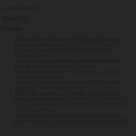
kalmaması.
Lojistik Haberleri
Platform’u analiz etmek ve Platform’un performansını
arttırmak.
Hepsini Oku
Örneğin, Platform’un üzerinde çalıştığı farklı sunucuların
entegrasyonu, Platform’u ziyaret edenlerin sayısının tespit
Forumlar
edilmesi ve buna göre performans ayarlarının yapılması ya da
ziyaretçilerin aradıklarını bulmalarının kolaylaştırılması.
Türkiye-Romanya-Bulgaristan-Moldova-Balkanlar
Platform’un işlevselliğini arttırmak ve kullanım kolaylığı
Lojistik Çözümler
29 Jan 2025, 22:03+03
Türkiye-
sağlamak.
Romanya-Bulgaristan-Moldova-Balkanlar Lojistik
Örneğin, Platform üzerinden üçüncü taraf sosyal medya
ÇözümlerMerha…
mecralarına paylaşımda bulunmak, Platform’u ziyaret eden
ziyaretçinin daha sonraki ziyaretinde kullanıcı adı bilgisinin ya
Türkiye-Romanya-Bulgaristan-Moldova-Balkanlar
da arama sorgularının hatırlanması
Lojistik Çözümler
29 Jan 2025, 21:59+03
Merhabalar Türkiye-Romanya-Bulgaristan-Balkanlar arası
Kişiselleştirme, hedefleme ve reklamcılık faaliyeti
komple ve parsiyel hizmet…
gerçekleştirmek.
Re: DEPO / LAGER
03 Oct 2024, 15:33+03
merhaba, mail
Örneğin, ziyaretçilerin görüntüledikleri sayfa ve ürünler
üzerinden ziyaretçilerin ilgi alanlarıyla bağlantılı reklam
attım sizlere. Kontrol edebilir misiniz?
gösterilmesi.
IBEX Expo Logistics A.Ş Sahtekar firma Nakliyeci
arkadaşlar bilginiz olsun
23 May 2024, 14:31+03
IBEX
Çerez Tercihlerinizi Nasıl
Expo Logistics A.ŞBu firmaya kesinlikle araç tahsis etmeyin
Yönetebilirsiniz?
sahtekarlar ve&nbs…
MAFLOG LOJİSTİK Ankara Friması ile kesinlikle
Nakliyeborsasi, kullanıcıların kendilerine ait kişisel veriler üzerindeki
çalışmayın ödeme yapmıyorlar. 0 539 643 29 90 AHMET
tercihlerini kullanabilmelerini son derece önemsemektedir. Bununla
19 Oct 2023, 15:59+03
birlikte, Site’nin çalışması için zorunlu olan bazı Çerezler konusunda
tercih yönetimi mümkün olmamaktadır. Ayrıca bazı Çerezlerin
kapatılması halinde Site’nin çeşitli fonksiyonlarının