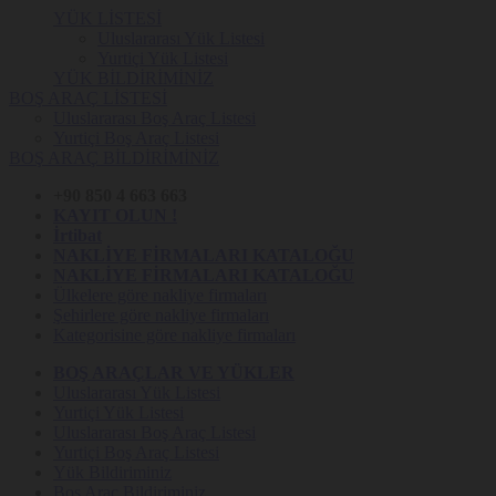
YÜK LİSTESİ
Uluslararası Yük Listesi
Yurtiçi Yük Listesi
YÜK BİLDİRİMİNİZ
BOŞ ARAÇ LİSTESİ
Uluslararası Boş Araç Listesi
Yurtiçi Boş Araç Listesi
BOŞ ARAÇ BİLDİRİMİNİZ
+90 850 4 663 663
KAYIT OLUN !
İrtibat
NAKLİYE FİRMALARI KATALOĞU
NAKLİYE FİRMALARI KATALOĞU
Ülkelere göre nakliye firmaları
Şehirlere göre nakliye firmaları
Kategorisine göre nakliye firmaları
BOŞ ARAÇLAR VE YÜKLER
Uluslararası Yük Listesi
Yurtiçi Yük Listesi
Uluslararası Boş Araç Listesi
Yurtiçi Boş Araç Listesi
Yük Bildiriminiz
Boş Araç Bildiriminiz