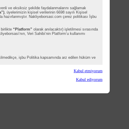
üvenli ve eksiksiz şekilde faydalanmalarını sağlamak
a”)
, üyelerimizin kişisel verilerinin 6698 sayılı Kişisel
a hazırlanmıştır. Nakliyeborsasi.com çerez politikası İşbu
 birlikte
“Platform”
olarak anılacaktır) işletilmesi sırasında
liyeborsasi’nın, Veri Sahibi’nin Platform’u kullanımı
irtilmedikçe, işbu Politika kapsamında arz edilen hüküm ve
Kabul etmiyorum
Kabul ediyorum