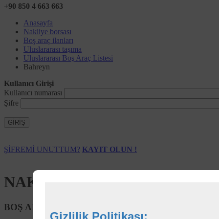
+90 850 4 663 663
Anasayfa
Nakliye borsası
Boş araç ilanları
Uluslararası taşıma
Uluslararası Boş Araç Listesi
Bahreyn
Kullanıcı Girişi
Kullanıcı numarası
Şifre
GİRİŞ
ŞİFREMİ UNUTTUM?
KAYIT OLUN !
NAKLİYE BORSASI ULUSLAR
BOŞ ARAÇ/TIR ARAMASI
Gizlilik Politikası: