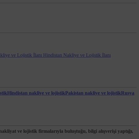
 silme imkanları bulunmaktadır. Bu konudaki tercihler
kündür. Çerezlere ilişkin tercihlerin, ziyaretçinin
iye ve Lojistik İlanı
Hindistan Nakliye ve Lojistik İlanı
stik
Hindistan nakliye ve lojistik
Pakistan nakliye ve lojistik
Rusya
lerin aktarıldığı üçüncü kişilere bildirilmesini isteme,
hâlinde kişisel verilerin silinmesini veya yok edilmesini
kliyat ve lojistik firmalarıyla buluştuğu, bilgi alışverişi yaptığı,
kmasına itiraz etme,