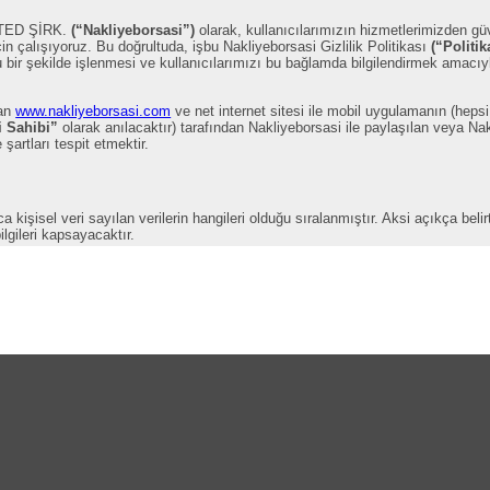
TED ŞİRK.
(“Nakliyeborsasi”)
olarak, kullanıcılarımızın hizmetlerimizden g
çin çalışıyoruz. Bu doğrultuda, işbu Nakliyeborsasi Gizlilik Politikası
(“Politik
ir şekilde işlenmesi ve kullanıcılarımızı bu bağlamda bilgilendirmek amacıyl
lan
www.nakliyeborsasi.com
ve net internet sitesi ile mobil uygulamanın (hepsi
i Sahibi”
olarak anılacaktır) tarafından Nakliyeborsasi ile paylaşılan veya Nak
 şartları tespit etmektir.
kişisel veri sayılan verilerin hangileri olduğu sıralanmıştır. Aksi açıkça bel
ilgileri kapsayacaktır.