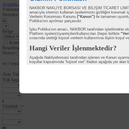
Ayrıntılı Arama
Hızlı Arama
NAKBOR NAKLİYE BORSASI VE BİLİŞİM TİCARET LİMİ
Yükleme Yeri
amacıyla sitemizi kullanan üyelerimizin gizliliğini korumak i
Nereden
Verilerin Korunması Kanunu
(“Kanun”)
ile tamamen uyumlu b
Politika’nın ayrılmaz parçasıdır.
İşbu Politika’nın amacı, NAKBOR tarafından işletilmekte o
Bölge
Platform üyeleri/ziyaretçileri/kullanıcıları (hepsi birlikte
“Ver
sırasında ürettiği kişisel verilerin kullanımına ilişkin koşul ve
Komşu Ülkeler
Hangi Veriler İşlenmektedir?
Boşaltma Yeri
Nereye
Aşağıda Nakliyeborsasi tarafından işlenen ve Kanun uyarınca 
koşullar kapsamında “kişisel veri” ifadesi aşağıda yer alan b
ve / veya
Kimlik Bilgisi
Araç Türü
İletişim Bilgisi
Yük kapasitesi >=
Kullanıcı Bilgisi
.
Kullanıcı İşlem Bilgisi
t
İşlem Güvenliği Bilgisi
Uzunluk <=
Finansal Bilgi
.
Talep/Şikayet Yönetimi Bilgisi
m