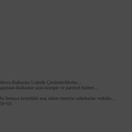
zleri
ve
analitik çerezler
kullanılmaktadır.
rin ilanı süresince kaybolmaması. Oturum açan üyelerin
egrasyonu, Platform’u ziyaret edenlerin sayısının tespit
ecralarına paylaşımda bulunmak, Platform’u ziyaret eden
inden ziyaretçilerin ilgi alanlarıyla bağlantılı reklam
oldova-Balkanlar Lojistik ÇözümlerMerha…
aristan-Balkanlar arası komple ve parsiyel hizmet…
u firmaya kesinlikle araç tahsis etmeyin sahtekarlar ve&nbs…
:59+03
rlikte, Site’nin çalışması için zorunlu olan bazı Çerezler
eceğini hatırlatma isteriz.
tir. Eğer kullanılmakta olan tarayıcı bu imkânı sunmaktaysa,
rklılık gösterebilmekle birlikte, veri sahiplerinin çerezlerin