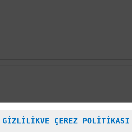
ARASI BOŞ ARAÇ LİSTESİ 
GİZLİLİKVE ÇEREZ POLİTİKASI