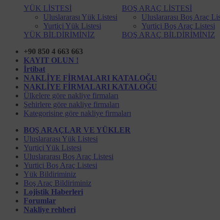
YÜK LİSTESİ
BOŞ ARAÇ LİSTESİ
Uluslararası Yük Listesi
Uluslararası Boş Araç Lis
Yurtiçi Yük Listesi
Yurtiçi Boş Araç Listesi
YÜK BİLDİRİMİNİZ
BOŞ ARAÇ BİLDİRİMİNİZ
+90 850 4 663 663
KAYIT OLUN !
İrtibat
NAKLİYE FİRMALARI KATALOĞU
NAKLİYE FİRMALARI KATALOĞU
Ülkelere göre nakliye firmaları
Şehirlere göre nakliye firmaları
Kategorisine göre nakliye firmaları
BOŞ ARAÇLAR VE YÜKLER
Uluslararası Yük Listesi
Yurtiçi Yük Listesi
Uluslararası Boş Araç Listesi
Yurtiçi Boş Araç Listesi
Yük Bildiriminiz
Boş Araç Bildiriminiz
Lojistik Haberleri
Forumlar
Nakliye rehberi