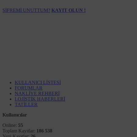
Çerez Politikası:
ŞİFREMİ UNUTTUM?
KAYIT OLUN !
NAKBOR NAKLİYE BORSASI VE BİLİŞİM TİCARET LİMİ
amacıyla sitemizi kullanan kişilerin gizliliğini korumak için ç
Çoğu web sitesinde olduğu gibi, Nakliyeborsasi.com ve net
analitik faaliyetler gerçekleştirmek ve
üye
kullanım alışkanl
İşbu Çerez Politakası Nakliyeborsasi.com ve net Gizlilik Poli
Nakliyeborsasi, bu Çerez Politikası’nı
(“Politika”)
Site’de h
Nakliyeborsasi tarafından kişisel verilerinizin işlenmesine i
Çerez (“Cookie”) Nedir?
Çerezler, ziyaret ettiğiniz internet siteleri tarafından taray
sunucular tarafından oluşturulurlar. Böylelikle ziyaretçi aynı
KULLANICI LİSTESİ
FORUMLAR
Çerezler, ziyaretçilere ilişkin isim, cinsiyet veya adres gibi 
NAKLİYE REHBERİ
ziyaret edebilirisiniz.
LOJİSTİK HABERLERİ
Hangi Çerezler Kullanılmaktadı
TATİLLER
Çerezler,
sahipleri, kullanım ömürleri ve kullanım amaç
Kullanıcılar
Çerezi yerleştiren tarafa göre,
Platform çerezleri v
Online:
55
Nakliyeborsasi ile iş birlikteliği olan farklı firmalar y
Toplam Kayıtlar:
186 538
Yeni Kayıtlar:
26
Aktif olduğu süreye göre,
oturum çerezleri
ve
kalıc