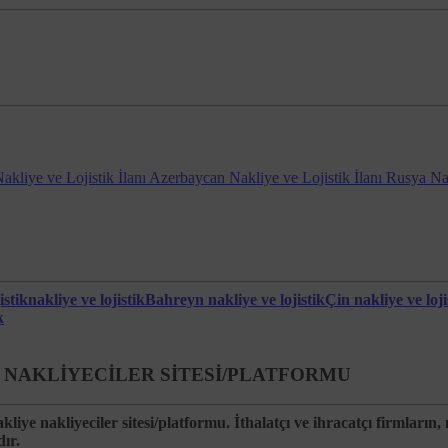
uyarı almayı tercih etme veya sadece bazı Çerezleri devre dışı bırakma ya da
likte genel açıklamaya
https://www.aboutcookies.org/
adresinden ulaşmak müm
ı ayrı yapılması gerekebilecektir.
atmak için
tıklayınız.
m deneyimini yönetmek için
tıklayınız.
rezler bakımından tercihler
Your Online Choices
üzerinden yönetilebilir.
 cihaza ait ayarlar menüsü kullanılabilir.
akliye ve Lojistik İlanı
Azerbaycan Nakliye ve Lojistik İlanı
Rusya Nakl
si uyarınca ziyaretçiler, Nakliyeborsasi’na başvurarak, kendileriyle ilgili,
e,
istik
nakliye ve lojistik
Bahreyn nakliye ve lojistik
Çin nakliye ve loji
a uygun kullanılıp kullanılmadığını öğrenme,
k
ığı üçüncü kişileri bilme,
linde bunların düzeltilmesini isteme ve bu kapsamda yapılan işlemin kişisel veri
SI - NAKLİYECİLER SİTESİ/PLATFORMU
 işlenmiş olmasına rağmen, işlenmesini gerektiren sebeplerin ortadan kalkması 
n aktarıldığı üçüncü kişilere bildirilmesini isteme,
e nakliyeciler sitesi/platformu. İthalatçı ve ihracatçı firmların, na
dır.
asıyla analiz edilmesi suretiyle kişinin kendisi aleyhine bir sonucun ortaya çı