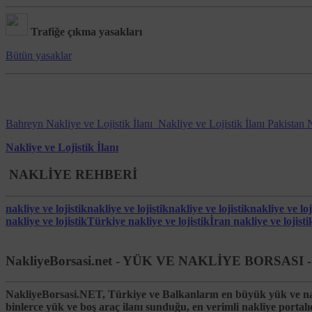
kullanılmasını engelleme, çerez kullanılmadan önce 
kullanılan tarayıcıya göre değişiklik göstermekle bir
Platform’a erişim sağladığı her bir cihaz özelinde ayr
Trafiğe çıkma yasakları
Google Analytics tarafından yönetilen Çerezleri kap
Bütün yasaklar
Google tarafından sağlanan kişiselleştirilmiş rekla
Birçok firmanın reklam faaliyetleri için kullandığı çe
Mobil cihazlar üzerinden Çerezleri yönetmek için mobil
Bahreyn Nakliye ve Lojistik İlanı
Nakliye ve Lojistik İlanı
Pakistan N
Hangi Haklara Sahipsiniz?
Nakliye ve Lojistik İlanı
6698 Sayılı Kişisel Verilerin Korunması Kanunu’nun 11. madde
NAKLİYE REHBERİ
Kişisel veri işlenip işlenmediğini öğrenme,
Kişisel verileri işlenmişse buna ilişkin bilgi talep etm
nakliye ve lojistik
nakliye ve lojistik
nakliye ve lojistik
nakliye ve loj
Kişisel verilerin işlenme amacını ve bunların amacın
nakliye ve lojistik
Türkiye nakliye ve lojistik
İran nakliye ve lojisti
Yurt içinde veya yurt dışında kişisel verilerin aktarıld
Kişisel verilerin eksik veya yanlış işlenmiş olması hâ
NakliyeBorsasi.net - YÜK VE NAKLİYE BORSA
Kanun ve ilgili diğer kanun hükümlerine uygun olarak
isteme ve bu kapsamda yapılan işlemin kişisel verileri
NakliyeBorsasi.NET
, Türkiye ve Balkanların en büyük yük ve nakliy
binlerce yük ve boş araç ilanı sunduğu, en verimli nakliye portalı
İşlenen verilerin münhasıran otomatik sistemler vasıt