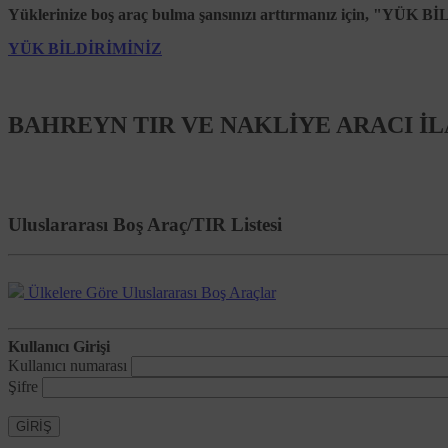
paylaşılabilecek, bu amaçlarla sınırlı olarak Kanun m.9’da işa
Yüklerinize boş araç bulma şansınızı arttırmanız için, "YÜK B
Kişisel Verilerin Toplanma Yönt
YÜK BİLDİRİMİNİZ
Kişisel veriler, Platform üzerinden ve elektronik ortamda top
Politikası’nda belirtilen amaçlarla işlenebilmekte ve aktarıla
Kişisel Veri Sahibinin Hakları
BAHREYN
TIR VE NAKLİYE ARACI İ
Kanun’un 11. maddesi uyarınca veri sahipleri,
Kendileri ile ilgili kişisel veri işlenip işlenmediğini ö
Kişisel verilerin işlenme amacını ve bunların amacına 
Uluslararası Boş Araç/TIR Listesi
Kişisel verilerin eksik veya yanlış işlenmiş olması ha
Kanun ve ilgili diğer kanun hükümlerine uygun olarak
isteme ve bu kapsamda yapılan işlemin kişisel verileri
Ülkelere Göre Uluslararası Boş Araçlar
İşlenen verilerin münhasıran otomatik sistemler vasıt
işlenmesi sebebiyle zarara uğraması halinde zararın g
Kullanıcı Girişi
Söz konusu hakların kullanımına ilişkin talepler, kişisel veri
Kullanıcı numarası
hazırlanan
Kişisel Verilerin İşlenmesi ve Korunmasına ili
Şifre
Nakliyeborsasi’nın taleplere ilişkin olarak Kişisel Verileri K
GİRİŞ