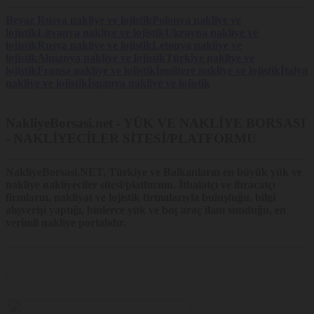
Beyaz Rusya nakliye ve lojistik
Polonya nakliye ve
lojistik
Litvanya nakliye ve lojistik
Ukrayna nakliye ve
lojistik
Rusya nakliye ve lojistik
Letonya nakliye ve
lojistik
Almanya nakliye ve lojistik
Türkiye nakliye ve
lojistik
Fransa nakliye ve lojistik
İngiltere nakliye ve lojistik
İtalya
nakliye ve lojistik
İspanya nakliye ve lojistik
NakliyeBorsasi.net - YÜK VE NAKLİYE BORSASI
- NAKLİYECİLER SİTESİ/PLATFORMU
NakliyeBorsasi.NET
, Türkiye ve Balkanların en büyük yük ve
nakliye nakliyeciler sitesi/platformu. İthalatçı ve ihracatçı
firmların, nakliyat ve lojistik firmalarıyla buluştuğu, bilgi
alışverişi yaptığı, binlerce yük ve boş araç ilanı sunduğu, en
verimli nakliye portalıdır.