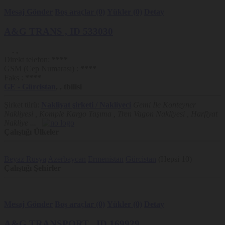
Mesaj Gönder
Boş araçlar (0)
Yükler (0)
Detay
A&G TRANS
, ID 533030
.
,
Direkt telefon:
****
GSM (Cep Numarası) :
****
Faks :
****
GE
- Gürcistan
,
,
tbilisi
Şirket türü:
Nakliyat şirketi / Nakliyeci
Gemi İle Konteyner
Nakliyesi , Komple Kargo Taşıma , Tren Vagon Nakliyesi , Harfiyat
Nakliye ...
Çalıştığı Ülkeler
Beyaz Rusya
Azerbaycan
Ermenistan
Gürcistan
(Hepsi 10)
Çalıştığı Şehirler
Mesaj Gönder
Boş araçlar (0)
Yükler (0)
Detay
A&G TRANSPORT
, ID 169929