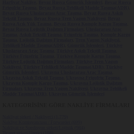
Harfiyat Nakliye
,
Beyaz Rusya Gümrük İşlemleri
,
Beyaz Rusya
Frigofrig Taşıma
,
Beyaz Rusya Tehlikeli Madde Taşıma(ADR)
,
Beyaz Rusya Uluslararası Araç Taşıma
,
Beyaz Rusya Askılı
Tekstil Taşıma
,
Beyaz Rusya Tren Vagon Nakliyesi
,
Beyaz
Rusya Açık Yük Taşıma
,
Beyaz Rusya Komple Kargo Taşıma
,
Beyaz Rusya Lojistik Dağıtım Firmaları
,
Uluslararası Araç
Taşıma
,
Askılı Tekstil Taşıma
,
Frigofrig Taşıma
,
Komple Kargo
Taşıma
,
Lojistik Dağıtım Firmaları
,
Tren Vagon Nakliyesi
,
Tehlikeli Madde Taşıma(ADR)
,
Gümrük İşlemleri
,
Türkiye
Uluslararası Araç Taşıma
,
Türkiye Askılı Tekstil Taşıma
,
Türkiye Frigofrig Taşıma
,
Türkiye Komple Kargo Taşıma
,
Türkiye Lojistik Dağıtım Firmaları
,
Türkiye Tren Vagon
Nakliyesi
,
Türkiye Tehlikeli Madde Taşıma(ADR)
,
Türkiye
Gümrük İşlemleri
,
Ukrayna Uluslararası Araç Taşıma
,
Ukrayna Askılı Tekstil Taşıma
,
Ukrayna Frigofrig Taşıma
,
Ukrayna Komple Kargo Taşıma
,
Ukrayna Lojistik Dağıtım
Firmaları
,
Ukrayna Tren Vagon Nakliyesi
,
Ukrayna Tehlikeli
Madde Taşıma(ADR)
,
Ukrayna Gümrük İşlemleri
KATEGORİSİNE GÖRE NAKLİYE FİRMALARI
Nakliyat şirketi / Nakliyeci (1,779)
Nakliye Komisyoncusu / Forwarder (699)
Nakliyat ve Spedisyon şirketi/Lojistik (984)
Ticaret şirketi/Uretici (108)