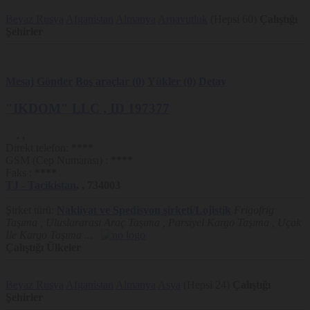
Litvanya
Letonya
Beyaz Rusya
Afganistan
Almanya
Arnavutluk
(Hepsi 60)
Çalıştığı
Malta
Şehirler
Fas
Monako
Moldovya
Mesaj Gönder
Boş araçlar (0)
Yükler (0)
Detay
Karadağ
Makedonya
"IKDOM" LLC
, ID 197377
Moğolistan
Norveç
.
,
Hollanda
Direkt telefon:
****
Umman
GSM (Cep Numarası) :
****
Portekiz
Faks :
****
Pakistan
TJ
- Tacikistan
,
,
734003
Polonya
Şirket türü:
Nakliyat ve Spedisyon şirketi/Lojistik
Frigofrig
Katar
Taşıma , Uluslararası Araç Taşıma , Parsiyel Kargo Taşıma , Uçak
Lübnan
İle Kargo Taşıma ...
Romanya
Çalıştığı Ülkeler
Rusya
İsveç
Suudi Arabistan
Beyaz Rusya
Afganistan
Almanya
Asya
(Hepsi 24)
Çalıştığı
Slovakya
Şehirler
Slovenya