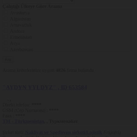
Çalıştığı Ülkeye Göre Arama
Avusturya
Afganistan
Arnavutluk
Andora
Ermenistan
Asya
Azerbaycan
Belçika
Bulgaristan
Bahreyn
Arama kriterlerinize uygun
4826
firma bulundu
Bosna Hersek
Beyaz Rusya
İsviçre
"AYDYN YYLDYZ"
, ID 653584
Çin
Kıbrıs
.
,
Çek Cumhuriyeti
Direkt telefon:
****
GSM (Cep Numarası) :
****
Almanya
Faks :
****
Danimarka
TM
- Türkmenistan
,
,
Туркменабат
Cezayir
İspanya
Şirket türü:
Nakliyat ve Spedisyon şirketi/Lojistik
Frigofrig
Mısır