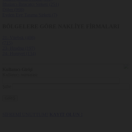
İthalatçı-İhracatçı Şirketi (251)
Diğer (998)
Evden Eve Taşıma Şirketi (7)
BÖLGELERE GÖRE NAKLİYE FİRMALARI
21- Vitebsk (408)
(715)
23- Hrodna (197)
24- Homyel (134)
Kullanıcı Girişi
Kullanıcı numarası
Şifre
GİRİŞ
ŞİFREMİ UNUTTUM?
KAYIT OLUN !