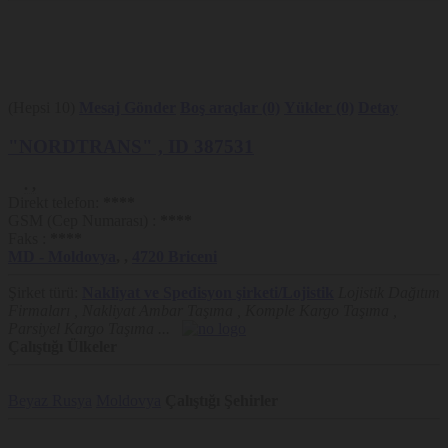
San Marino
Sırbistan
Suriye
Tacikistan
Türkmenistan
(Hepsi 10)
Mesaj Gönder
Boş araçlar (0)
Yükler (0)
Detay
Türkiye
Kuzey Kıbrıs Türk Cumhuriyeti
"NORDTRANS"
, ID 387531
Tunus
Ukrayna
.
,
Birleşik Arap Emirlikleri
Direkt telefon:
****
Özbekistan
GSM (Cep Numarası) :
****
Yemen
Faks :
****
MD
- Moldovya
,
,
4720
Briceni
Şirket türü:
Nakliyat ve Spedisyon şirketi/Lojistik
Lojistik Dağıtım
Firmaları , Nakliyat Ambar Taşıma , Komple Kargo Taşıma ,
Parsiyel Kargo Taşıma ...
Çalıştığı Ülkeler
Beyaz Rusya
Moldovya
Çalıştığı Şehirler