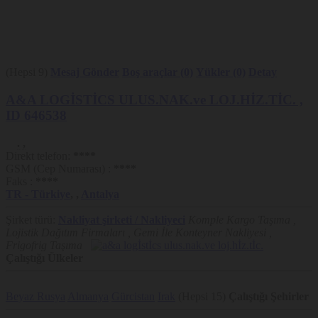
(Hepsi 9)
Mesaj Gönder
Boş araçlar (0)
Yükler (0)
Detay
A&A LOGİSTİCS ULUS.NAK.ve LOJ.HİZ.TİC.
,
ID 646538
.
,
Direkt telefon:
****
GSM (Cep Numarası) :
****
Faks :
****
TR
- Türkiye
,
,
Antalya
Şirket türü:
Nakliyat şirketi / Nakliyeci
Komple Kargo Taşıma ,
Lojistik Dağıtım Firmaları , Gemi İle Konteyner Nakliyesi ,
Frigofrig Taşıma
Çalıştığı Ülkeler
Beyaz Rusya
Almanya
Gürcistan
Irak
(Hepsi 15)
Çalıştığı Şehirler