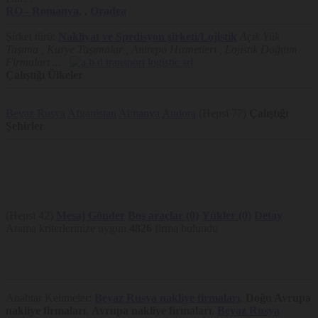
RO
- Romanya
,
,
Oradea
Şirket türü:
Nakliyat ve Spedisyon şirketi/Lojistik
Açık Yük
Taşıma , Kurye Taşımalar , Antrepo Hizmetleri , Lojistik Dağıtım
Firmaları ...
Çalıştığı Ülkeler
Beyaz Rusya
Afganistan
Almanya
Andora
(Hepsi 77)
Çalıştığı
Şehirler
(Hepsi 42)
Mesaj Gönder
Boş araçlar (0)
Yükler (0)
Detay
Arama kriterlerinize uygun
4826
firma bulundu
Anahtar Kelimeler:
Beyaz Rusya nakliye firmaları
,
Doğu Avrupa
nakliye firmaları
,
Avrupa nakliye firmaları
,
Beyaz Rusya