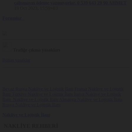
çalışmayın ödeme yapmıyorlar. 0 539 643 29 90 AHMET
19 Oct 2023, 15:59+03
Forumlar
Trafiğe çıkma yasakları
Bütün yasaklar
Beyaz Rusya Nakliye ve Lojistik İlanı
Fransa Nakliye ve Lojistik
İlanı
Türkiye Nakliye ve Lojistik İlanı
İtalya Nakliye ve Lojistik
İlanı
Nakliye ve Lojistik İlanı
Almanya Nakliye ve Lojistik İlanı
Rusya Nakliye ve Lojistik İlanı
Nakliye ve Lojistik İlanı
NAKLİYE REHBERİ