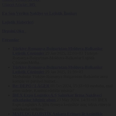
Güncel Araçlar:
305
En Son Verilen Nakliye ve Lojistik İlanları
Lojistik Haberleri
Hepsini Oku
Forumlar
Türkiye-Romanya-Bulgaristan-Moldova-Balkanlar
Lojistik Çözümler
29 Jan 2025, 22:03+03
Türkiye-
Romanya-Bulgaristan-Moldova-Balkanlar Lojistik
ÇözümlerMerha…
Türkiye-Romanya-Bulgaristan-Moldova-Balkanlar
Lojistik Çözümler
29 Jan 2025, 21:59+03
Merhabalar Türkiye-Romanya-Bulgaristan-Balkanlar arası
komple ve parsiyel hizmet…
Re: DEPO / LAGER
03 Oct 2024, 15:33+03
merhaba, mail
attım sizlere. Kontrol edebilir misiniz?
IBEX Expo Logistics A.Ş Sahtekar firma Nakliyeci
arkadaşlar bilginiz olsun
23 May 2024, 14:31+03
IBEX
Expo Logistics A.ŞBu firmaya kesinlikle araç tahsis etmeyin
sahtekarlar ve&nbs…
MAFLOG LOJİSTİK Ankara Friması ile kesinlikle