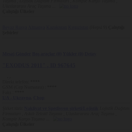
Taşıma , Lojistik Dağıtım Firmaları , Komple Kargo Taşıma ,
Estonya
Uluslararası Araç Taşıma ...
Fransa
Çalıştığı Ülkeler
Finlandiya
Liechtenstein
Beyaz Rusya
Almanya
Kazakistan
Kırgızistan
(Hepsi 9)
Çalıştığı
İngiltere
Şehirler
Gürcistan
Yunanistan
Macaristan
Ürdün
Mesaj Gönder
Boş araçlar (0)
Yükler (0)
Detay
Hırvatistan
İtalya
"EXODUS 2011"
, ID 967645
İsrail
Hindistan
.
,
İran
Direkt telefon:
****
İrlanda
GSM (Cep Numarası) :
****
Irak
Faks :
****
UA
- Ukrayna
,
Chop
İzlanda
Kırgızistan
Şirket türü:
Nakliyat ve Spedisyon şirketi/Lojistik
Lojistik Dağıtım
Kuveyt
Firmaları , Askılı Tekstil Taşıma , Uluslararası Araç Taşıma ,
Kazakistan
Komple Kargo Taşıma ...
Lüksemburg
Çalıştığı Ülkeler
Libya