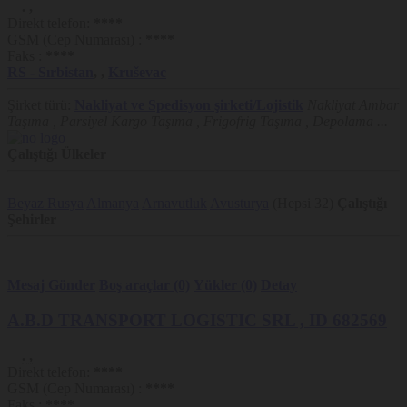
.
,
Direkt telefon:
****
GSM (Cep Numarası) :
****
Faks :
****
RS
- Sırbistan
,
,
Kruševac
Şirket türü:
Nakliyat ve Spedisyon şirketi/Lojistik
Nakliyat Ambar
Taşıma , Parsiyel Kargo Taşıma , Frigofrig Taşıma , Depolama ...
Çalıştığı Ülkeler
Beyaz Rusya
Almanya
Arnavutluk
Avusturya
(Hepsi 32)
Çalıştığı
Şehirler
Mesaj Gönder
Boş araçlar (0)
Yükler (0)
Detay
A.B.D TRANSPORT LOGISTIC SRL
, ID 682569
.
,
Direkt telefon:
****
GSM (Cep Numarası) :
****
Faks :
****