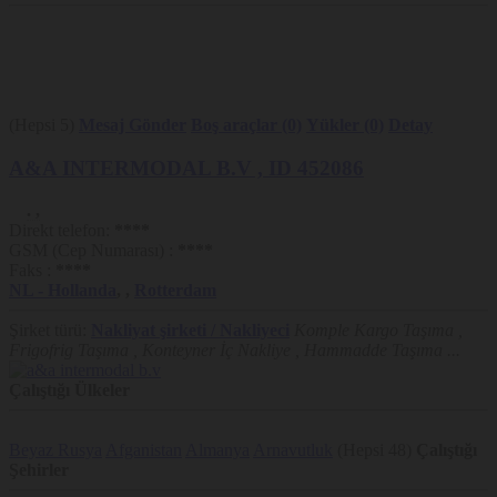
Nakliyeborsasi, Gizlilik Politikası (“Politika”) ile kullanıcılarına Çerez
kullanımının kapsamı ve amaçları hakkında detaylı açıklama sunmayı
ve Çerez tercihleri konusunda kullanıcılarını bilgilendirmeyi
hedeflemiştir. Bu bakımdan, Platform’da yer alan Çerez bilgilendirme
uyarısının kapatılması ve Site’nin kullanılmaya devam edilmesi
halinde Çerez kullanımına rıza verildiği kabul edilmektedir.
Kullanıcıların Çerez tercihlerini değiştirme imkânı her zaman saklıdır.
(Hepsi 5)
Mesaj Gönder
Boş araçlar (0)
Yükler (0)
Detay
Nakliyeborsasi, Politika hükümlerini dilediği zaman değiştirebilir.
Güncel Politika Platform’da yayınlandığı tarihte yürürlük kazanır.
A&A INTERMODAL B.V
, ID 452086
.
,
Direkt telefon:
****
GSM (Cep Numarası) :
****
Faks :
****
NL
- Hollanda
,
,
Rotterdam
Şirket türü:
Nakliyat şirketi / Nakliyeci
Komple Kargo Taşıma ,
Frigofrig Taşıma , Konteyner İç Nakliye , Hammadde Taşıma ...
Çalıştığı Ülkeler
Beyaz Rusya
Afganistan
Almanya
Arnavutluk
(Hepsi 48)
Çalıştığı
Şehirler