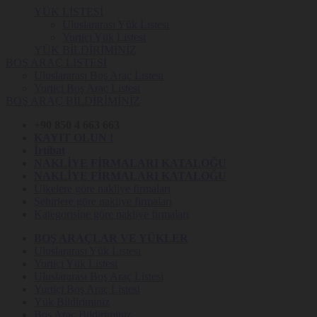
YÜK LİSTESİ
Uluslararası Yük Listesi
Yurtiçi Yük Listesi
YÜK BİLDİRİMİNİZ
BOŞ ARAÇ LİSTESİ
Uluslararası Boş Araç Listesi
Yurtiçi Boş Araç Listesi
BOŞ ARAÇ BİLDİRİMİNİZ
+90 850 4 663 663
KAYIT OLUN !
İrtibat
NAKLİYE FİRMALARI KATALOĞU
NAKLİYE FİRMALARI KATALOĞU
Ülkelere göre nakliye firmaları
Şehirlere göre nakliye firmaları
Kategorisine göre nakliye firmaları
BOŞ ARAÇLAR VE YÜKLER
Uluslararası Yük Listesi
Yurtiçi Yük Listesi
Uluslararası Boş Araç Listesi
Yurtiçi Boş Araç Listesi
Yük Bildiriminiz
Boş Araç Bildiriminiz