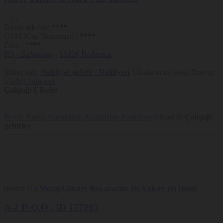
.
,
Direkt telefon:
****
GSM (Cep Numarası) :
****
Faks :
****
RS
- Sırbistan
,
,
15226
Brdarica
Şirket türü:
Nakliyat şirketi / Nakliyeci
Uluslararası Araç Taşıma
Çalıştığı Ülkeler
Beyaz Rusya
Kazakistan
Kırgızistan
Romanya
(Hepsi 8)
Çalıştığı
Şehirler
(Hepsi 15)
Mesaj Gönder
Boş araçlar (0)
Yükler (0)
Detay
A-2 D.O.O
, ID 157205